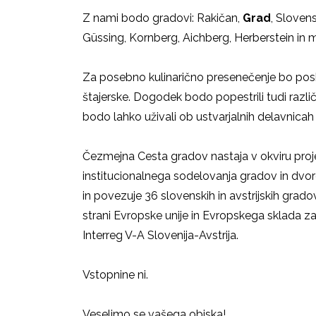
Z nami bodo gradovi: Rakičan,
Grad
, Slovens
Güssing, Kornberg, Aichberg, Herberstein in m
Za posebno kulinarično presenečenje bo posk
štajerske. Dogodek bodo popestrili tudi razli
bodo lahko uživali ob ustvarjalnih delavnicah in
Čezmejna Cesta gradov nastaja v okviru proj
institucionalnega sodelovanja gradov in dvor
in povezuje 36 slovenskih in avstrijskih grado
strani Evropske unije in Evropskega sklada z
Interreg V-A Slovenija-Avstrija.
Vstopnine ni.
Veselimo se vašega obiska!