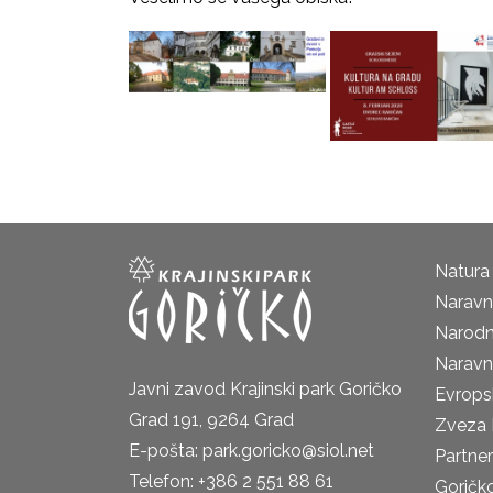
Natura
Naravni
Narodn
Naravn
Javni zavod Krajinski park Goričko
Evrops
Grad 191, 9264 Grad
Zveza 
E-pošta: park.goricko@siol.net
Partne
Telefon: +386 2 551 88 61
Goričk