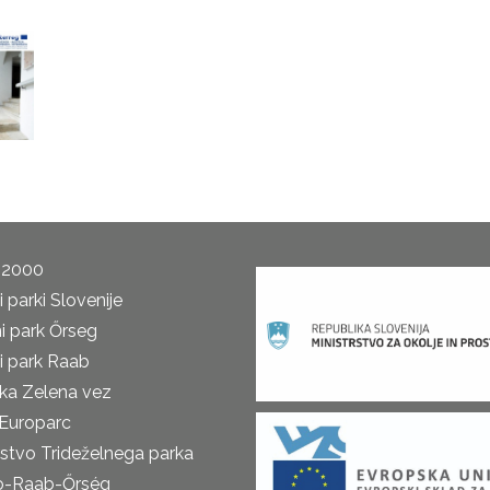
 2000
 parki Slovenije
i park Őrseg
i park Raab
ka Zelena vez
Europarc
rstvo Trideželnega parka
o-Raab-Őrség