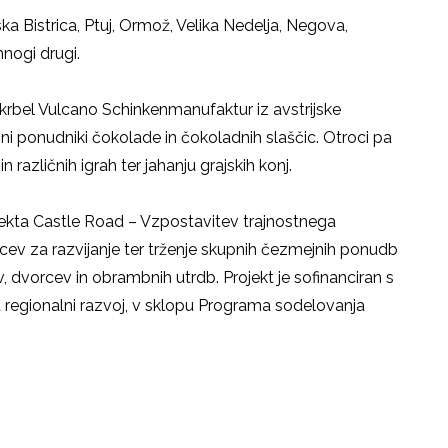
ka Bistrica, Ptuj, Ormož, Velika Nedelja, Negova,
nogi drugi.
rbel Vulcano Schinkenmanufaktur iz avstrijske
čni ponudniki čokolade in čokoladnih slaščic. Otroci pa
 različnih igrah ter jahanju grajskih konj.
ekta Castle Road – Vzpostavitev trajnostnega
cev za razvijanje ter trženje skupnih čezmejnih ponudb
v, dvorcev in obrambnih utrdb. Projekt je sofinanciran s
a regionalni razvoj, v sklopu Programa sodelovanja