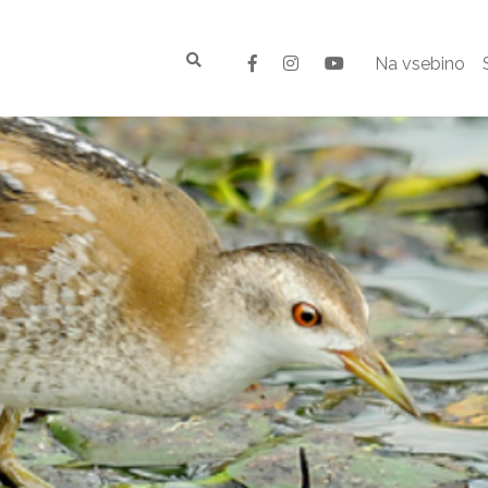
Na vsebino