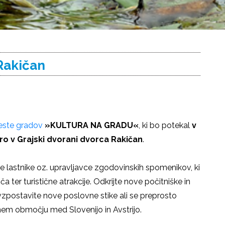
Rakičan
este gradov
»KULTURA NA GRADU«
, ki bo potekal
v
uro v Grajski dvorani dvorca Rakičan
.
e lastnike oz. upravljavce zgodovinskih spomenikov, ki
 ter turistične atrakcije. Odkrijte nove počitniške in
 vzpostavite nove poslovne stike ali se preprosto
m območju med Slovenijo in Avstrijo.