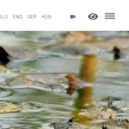
SLO
ENG
GER
HUN
MENU