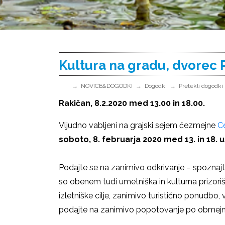
Kultura na gradu, dvorec 
NOVICE&DOGODKI
Dogodki
Pretekli dogodki
Rakičan, 8.2.2020 med 13.00 in 18.00.
Vljudno vabljeni na grajski sejem čezmejne
C
soboto, 8. februarja 2020 med 13. in 18. 
Podajte se na zanimivo odkrivanje – spoznajt
so obenem tudi umetniška in kulturna prizorišča
izletniške cilje, zanimivo turistično ponudbo,
podajte na zanimivo popotovanje po obmejne