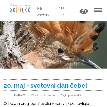
Na
SLO
vsebino
MENU
20. maj - svetovni dan čebel
NARAVA
Živali
Žuželke
Divji opraševalci
Čebele in drugi opraševalci v naravi predstavljajo