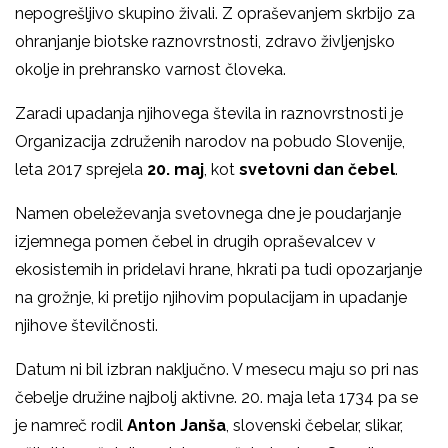
nepogrešljivo skupino živali. Z opraševanjem skrbijo za
ohranjanje biotske raznovrstnosti, zdravo življenjsko
okolje in prehransko varnost človeka.
Zaradi upadanja njihovega števila in raznovrstnosti je
Organizacija združenih narodov na pobudo Slovenije,
leta 2017 sprejela
20. maj
, kot
svetovni dan čebel
.
Namen obeleževanja svetovnega dne je poudarjanje
izjemnega pomen čebel in drugih opraševalcev v
ekosistemih in pridelavi hrane, hkrati pa tudi opozarjanje
na grožnje, ki pretijo njihovim populacijam in upadanje
njihove številčnosti.
Datum ni bil izbran naključno. V mesecu maju so pri nas
čebelje družine najbolj aktivne. 20. maja leta 1734 pa se
je namreč rodil
Anton Janša
, slovenski čebelar, slikar,