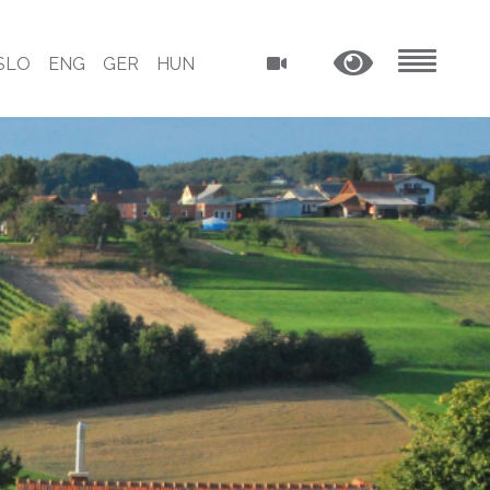
SLO
ENG
GER
HUN
MENU