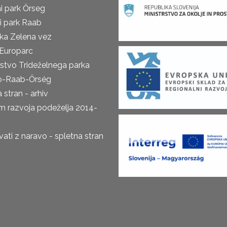
i park Őrseg
i park Raab
ka Zelena vez
Europarc
rstvo Trideželnega parka
o-Raab-Őrség
 stran - arhiv
m razvoja podeželja 2014-
ti z naravo - spletna stran