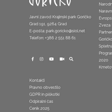
Narodn
Naravn
Javni zavod Krajinski park Goričko
Evrops
Grad 191, 9264 Grad
Zveza 
E-pošta: park.goricko@siol.net
Partne
Telefon: +386 2 551 88 61
Goričk
Spletna
Progra
2020
Kmetova
Kontakti
Pravno obvestilo
GDPR in piškotki
Odpiralni čas
Cenik 2025