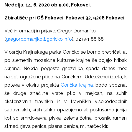
Nedelja, 14. 6. 2020 ob 9.00,
Fokovci.
Zbirališče pri OŠ Fokovci, Fokovci 32, 9208 Fokovci
Več informacij in prijave: Gregor Domanjko
(
gregor.domanjko@goricko.info
), 02 551 88 68
V osrčju Krajinskega parka Goričko se bomo prepričali ali
po slemenih mozaične kulturne krajine še pojejo hribski
škrjanci. Nekdaj pogosta gnezdilka, spada danes med
najbolj ogrožene ptice na Goričkem. Udeleženci izleta, ki
poteka v okviru projekta
Gorička krajina
, bodo spoznali
še druge značilne vrste ptic v mejicah, na suhih
ekstenzivnih travnikih in v travniških visokodebelnih
sadovnjakih, ki jih lahko opazujemo ali poslušamo junija,
kot so smrdokavra, pivka, zelena žolna, prosnik, rumeni
strnad, rjava penica, pisana penica, mlinarček idr.