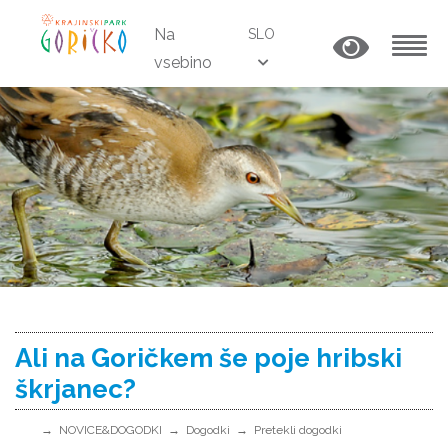
Na
SLO
vsebino
MENU
Ali na Goričkem še poje hribski
škrjanec?
NOVICE&DOGODKI
Dogodki
Pretekli dogodki