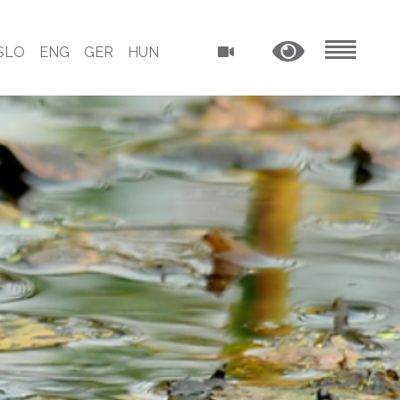
SLO
ENG
GER
HUN
MENU