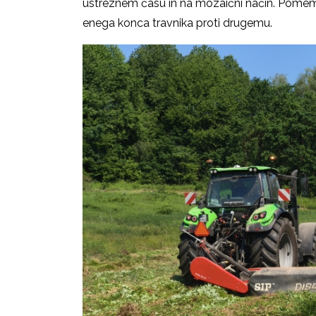
ustreznem času in na mozaični način. Pomembe
enega konca travnika proti drugemu.