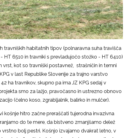
h travniških habitatnih tipov (polnaravna suha travišča
i - HT 6510 in travniki s prevladujočo stožko - HT 6410)
h vrst, kot so travniški postavnež, strašničin in temni
JZ KPG v last Republike Slovenije za trajno varstvo
42 ha travnikov, skupno pa ima JZ KPG sedaj v
u projekta smo za lažjo, pravočasno in ustrezno obnovo
acijo (čelno koso, zgrabljalnik, balirko in mulčer).
vi košnje hitro začne preraščati tujerodna invazivna
 ohranjamo do te mere, da bistveno zmanjšamo delež
o vrstno bolj pestri. Košnjo izvajamo dvakrat letno, v