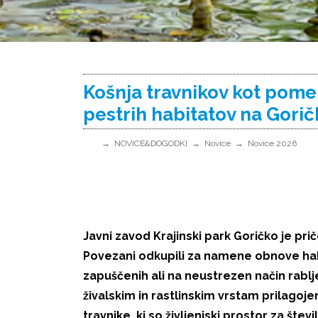
Košnja travnikov kot pom
pestrih habitatov na Gori
NOVICE&DOGODKI
Novice
Novice 2026
Javni zavod Krajinski park Goričko je prič
Povezani odkupili za namene obnove habi
zapuščenih ali na neustrezen način rablj
živalskim in rastlinskim vrstam prilagoj
travnike, ki so življenjski prostor za štev