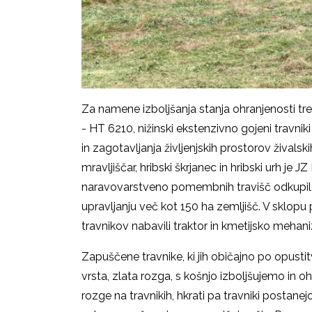
Za namene izboljšanja stanja ohranjenosti tre
- HT 6210, nižinski ekstenzivno gojeni travnik
in zagotavljanja življenjskih prostorov živalski
mravljiščar, hribski škrjanec in hribski urh je 
naravovarstveno pomembnih travišč odkupil 
upravljanju več kot 150 ha zemljišč. V sklop
travnikov nabavili traktor in kmetijsko mehaniz
Zapuščene travnike, ki jih običajno po opustit
vrsta, zlata rozga, s košnjo izboljšujemo in
rozge na travnikih, hkrati pa travniki postanej