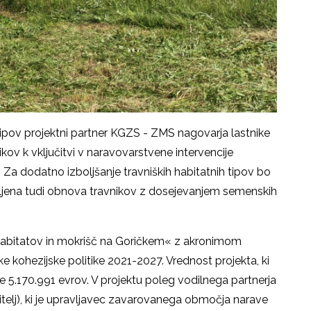
h tipov projektni partner KGZS - ZMS nagovarja lastnike
kov k vključitvi v naravovarstvene intervencije
 Za dodatno izboljšanje travniških habitatnih tipov bo
avljena tudi obnova travnikov z dosejevanjem semenskih
habitatov in mokrišč na Goričkem« z akronimom
 kohezijske politike 2021-2027. Vrednost projekta, ki
e 5.170.991 evrov. V projektu poleg vodilnega partnerja
itelj), ki je upravljavec zavarovanega območja narave