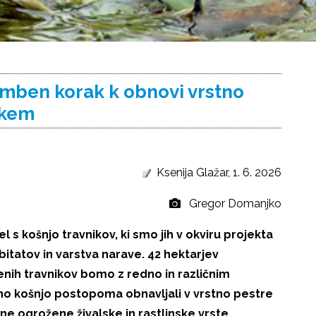
emben korak k obnovi vrstno
čkem
Ksenija Glažar, 1. 6. 2026
Gregor Domanjko
el s košnjo travnikov, ki smo jih v okviru projekta
tatov in varstva narave. 42 hektarjev
enih travnikov bomo z redno in različnim
eno košnjo postopoma obnavljali v vrstno pestre
ilne ogrožene živalske in rastlinske vrste.