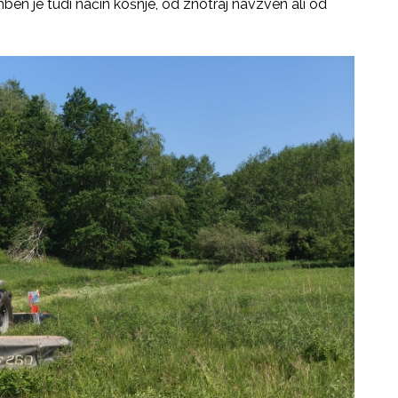
n je tudi način košnje, od znotraj navzven ali od