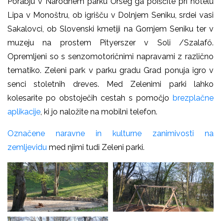
Porabju v Narodnem parku Őrség ga poiščite pri hotelu
Lipa v Monoštru, ob igrišču v Dolnjem Seniku, srdei vasi
Sakalovci, ob Slovenski kmetiji na Gornjem Seniku ter v
muzeju na prostem Pityerszer v Soli /Szalafő.
Opremljeni so s senzomotoričnimi napravami z različno
tematiko. Zeleni park v parku gradu Grad ponuja igro v
senci stoletnih dreves. Med Zelenimi parki lahko
kolesarite po obstoječih cestah s pomočjo
brezplačne
aplikacije
, ki jo naložite na mobilni telefon.
Označene naravne in kulturne zanimivosti na
zemljevidu
med njimi tudi Zeleni parki.