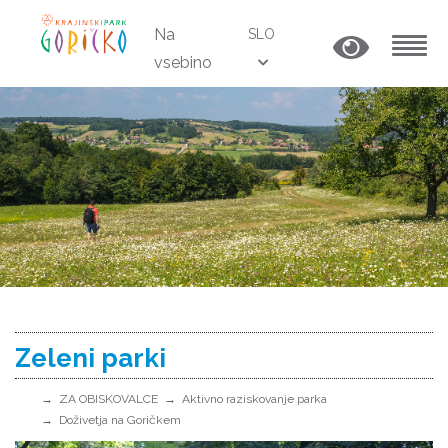
Na
SLO
vsebino
MENU
Zeleni parki
ZA OBISKOVALCE
Aktivno raziskovanje parka
Doživetja na Goričkem