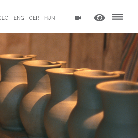
SLO
ENG
GER
HUN
MENU