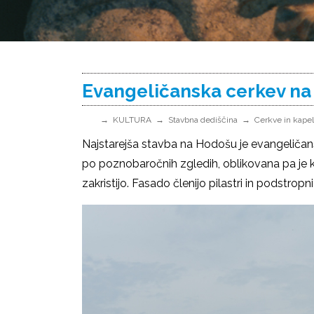
Evangeličanska cerkev n
KULTURA
Stavbna dediščina
Cerkve in kape
Najstarejša stavba na Hodošu je evangeličan
po poznobaročnih zgledih, oblikovana pa je 
zakristijo. Fasado členijo pilastri in podstropn