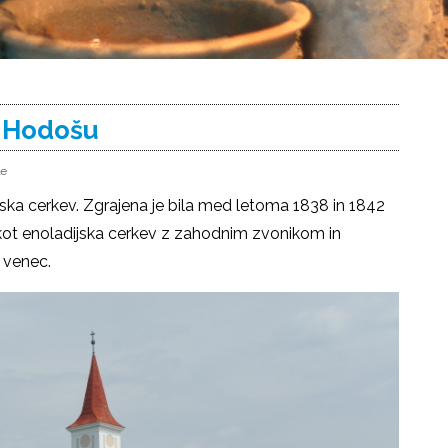
a Hodošu
le
ska cerkev. Zgrajena je bila med letoma 1838 in 1842
kot enoladijska cerkev z zahodnim zvonikom in
i venec.