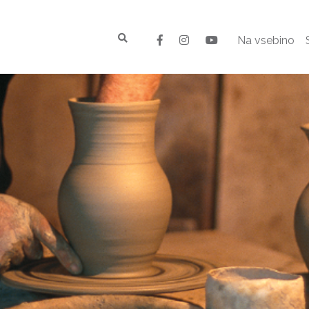
Na vsebino