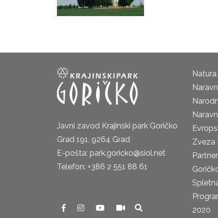
Natura
Naravni
Narodn
Naravn
Javni zavod Krajinski park Goričko
Evrops
Grad 191, 9264 Grad
Zveza 
E-pošta: park.goricko@siol.net
Partne
Telefon: +386 2 551 88 61
Goričk
Spletna
Progra
2020