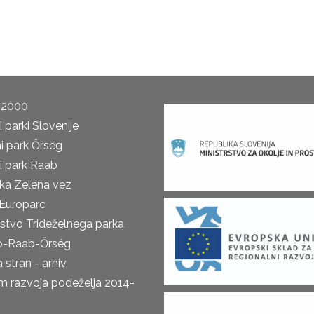
 2000
 parki Slovenije
i park Őrseg
i park Raab
ka Zelena vez
Europarc
rstvo Trideželnega parka
o-Raab-Őrség
 stran - arhiv
m razvoja podeželja 2014-