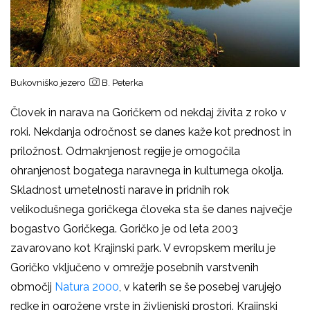
Bukovniško jezero
B. Peterka
Človek in narava na Goričkem od nekdaj živita z roko v
roki. Nekdanja odročnost se danes kaže kot prednost in
priložnost. Odmaknjenost regije je omogočila
ohranjenost bogatega naravnega in kulturnega okolja.
Skladnost umetelnosti narave in pridnih rok
velikodušnega goričkega človeka sta še danes največje
bogastvo Goričkega. Goričko je od leta 2003
zavarovano kot Krajinski park. V evropskem merilu je
Goričko vključeno v omrežje posebnih varstvenih
območij
Natura 2000
, v katerih se še posebej varujejo
redke in ogrožene vrste in življenjski prostori. Krajinski