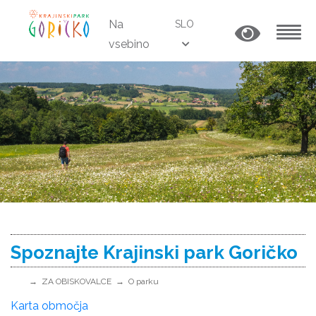
Na
SLO
vsebino
MENU
Spoznajte Krajinski park Goričko
ZA OBISKOVALCE
O parku
Karta območja