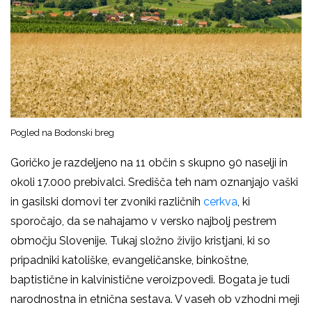
Pogled na Bodonski breg
Goričko je razdeljeno na 11 občin s skupno 90 naselji in
okoli 17.000 prebivalci. Središča teh nam oznanjajo vaški
in gasilski domovi ter zvoniki različnih
cerkva
, ki
sporočajo, da se nahajamo v versko najbolj pestrem
območju Slovenije. Tukaj složno živijo kristjani, ki so
pripadniki katoliške, evangeličanske, binkoštne,
baptistične in kalvinistične veroizpovedi. Bogata je tudi
narodnostna in etnična sestava. V vaseh ob vzhodni meji