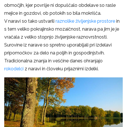
območjih, kjer površje ni dopuščalo obdelave so rasle
mejice in gozdovi, ob potokih so bila mokrišča.
V naravi so tako ustvarili
raznolike življenjske prostore
in
s tem veliko pokrajinsko mozaičnost, narava pa jim je je
vračala z veliko stopnjo življenjske raznovrstnosti.
Surovine iz narave so spretno uporabljali pri izdelavi
pripomočkov za delo na poljih in gospodinjstvih.
Tradicionalna znanja in veščine danes ohranjajo
rokodelci
z naravi in človeku prijaznimi izdelki.