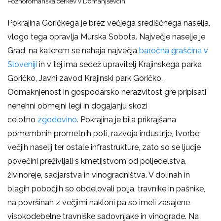
Poznoromanska cerkev v Domanjševcih
Pokrajina Goričkega je brez večjega središčnega naselja,
vlogo tega opravlja Murska Sobota. Največje naselje je
Grad, na katerem se nahaja največja
baročna graščina v
Sloveniji
in v tej ima sedež upravitelj Krajinskega parka
Goričko, Javni zavod Krajinski park Goričko.
Odmaknjenost in gospodarsko nerazvitost gre pripisati
nenehni obmejni legi in dogajanju skozi
celotno
zgodovino
. Pokrajina je bila prikrajšana
pomembnih prometnih poti, razvoja industrije, tvorbe
večjih naselij ter ostale infrastrukture, zato so se ljudje
povečini preživljali s kmetijstvom od poljedelstva,
živinoreje, sadjarstva in vinogradništva. V dolinah in
blagih pobočjih so obdelovali polja, travnike in pašnike,
na površinah z večjimi nakloni pa so imeli zasajene
visokodebelne travniške sadovnjake in vinograde. Na