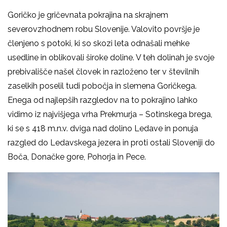
Goričko je gričevnata pokrajina na skrajnem
severovzhodnem robu Slovenije. Valovito površje je
členjeno s potoki, ki so skozi leta odnašali mehke
usedline in oblikovali široke doline. V teh dolinah je svoje
prebivališče našel človek in razloženo ter v številnih
zaselkih poselil tudi pobočja in slemena Goričkega.
Enega od najlepših razgledov na to pokrajino lahko
vidimo iz najvišjega vrha Prekmurja – Sotinskega brega,
ki se s 418 m.n.v. dviga nad dolino Ledave in ponuja
razgled do Ledavskega jezera in proti ostali Sloveniji do
Boča, Donačke gore, Pohorja in Pece.