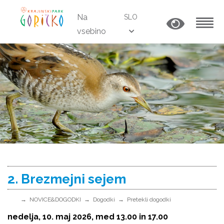
Na
SLO
vsebino
MENU
2. Brezmejni sejem
NOVICE&DOGODKI
Dogodki
Pretekli dogodki
nedelja, 10. maj 2026, med 13.00 in 17.00