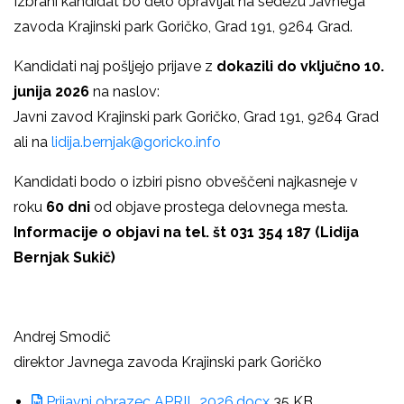
Izbrani kandidat bo delo opravljal na sedežu Javnega
zavoda Krajinski park Goričko, Grad 191, 9264 Grad.
Kandidati naj pošljejo prijave z
dokazili do vključno 10.
junija 2026
na naslov:
Javni zavod Krajinski park Goričko, Grad 191, 9264 Grad
ali na
lidija.bernjak@goricko.info
Kandidati bodo o izbiri pisno obveščeni najkasneje v
roku
60 dni
od objave prostega delovnega mesta.
Informacije o objavi na tel. št 031 354 187 (Lidija
Bernjak Sukič)
Andrej Smodič
direktor Javnega zavoda Krajinski park Goričko
Prijavni obrazec APRIL 2026.docx
35 KB