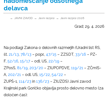
nadomeščanje odsotnega
delavca
JAVNI ZAVOD
Javni razpisi
Javni razpisi 2026
Grad; 29. 4. 2026
Na podlagi Zakona o delovnih razmerjih (Uradni list RS,
št.
21/13
,
78/13
– popr.,
47/15
– ZZSDT,
33/16
– PZ-
F,
52/16
,
15/17
– odl. US,
22/19
–
ZPosS,
81/19
,
203/20
– ZIUPOPDVE,
119/21
– ZČmIS-
A,
202/21
– odl. US,
15/22
,
54/22
–
ZUPŠ-1,
114/23
in
136/23
– ZIUZDS) Javni zavod
Krajinski park Goričko objavlja prosto delovno mesto (za
določen čas):