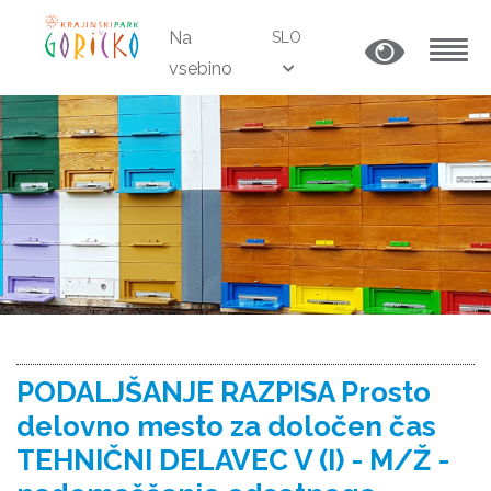
Na
SLO
vsebino
MENU
PODALJŠANJE RAZPISA Prosto
delovno mesto za določen čas
TEHNIČNI DELAVEC V (I) - M/Ž -