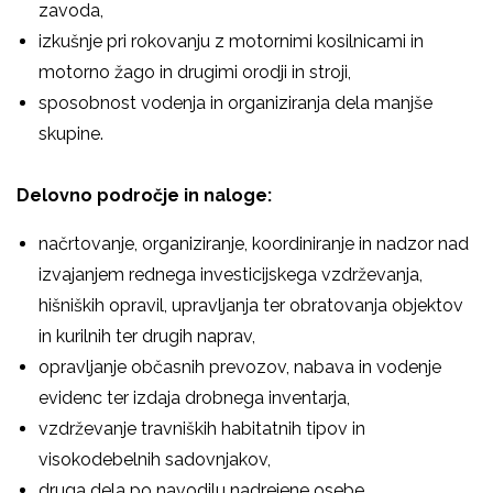
zavoda,
izkušnje pri rokovanju z motornimi kosilnicami in
motorno žago in drugimi orodji in stroji,
sposobnost vodenja in organiziranja dela manjše
skupine.
Delovno področje in naloge:
načrtovanje, organiziranje, koordiniranje in nadzor nad
izvajanjem rednega investicijskega vzdrževanja,
hišniških opravil, upravljanja ter obratovanja objektov
in kurilnih ter drugih naprav,
opravljanje občasnih prevozov, nabava in vodenje
evidenc ter izdaja drobnega inventarja,
vzdrževanje travniških habitatnih tipov in
visokodebelnih sadovnjakov,
druga dela po navodilu nadrejene osebe.