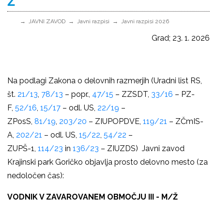
Ž
JAVNI ZAVOD
Javni razpisi
Javni razpisi 2026
Grad; 23. 1. 2026
Na podlagi Zakona o delovnih razmerjih (Uradni list RS,
št.
21/13
,
78/13
– popr.,
47/15
– ZZSDT,
33/16
– PZ-
F,
52/16
,
15/17
– odl. US,
22/19
–
ZPosS,
81/19
,
203/20
– ZIUPOPDVE,
119/21
– ZČmIS-
A,
202/21
– odl. US,
15/22
,
54/22
–
ZUPŠ-1,
114/23
in
136/23
– ZIUZDS) Javni zavod
Krajinski park Goričko objavlja prosto delovno mesto (za
nedoločen čas):
VODNIK V ZAVAROVANEM OBMOČJU III - M/Ž