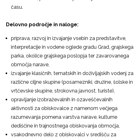
času.
D
elovno področje in naloge:
priprava, razvoj in izvajanje vsebin za predstavitve,
interpretacije in vodene oglede gradu Grad, grajskega
parka, okolice grajskega poslopja ter zavarovanega
območja narave,
izvajanje klasičnih, tematskih in doživljajskih vodenj za
različne ciljne skupine (posamezniki, družine, šolske in
vrtčevske skupine, strokovna javnost, turiste),
opravljanje izobraževalnih in ozaveščevalnih
aktivnosti za obiskovalce z namenom večjega
razumevanja pomena varstva narave, kulturne
dediščine in trajnostnega obiskovanja območja,
vsakodnevno delo z obiskovalci v središču za