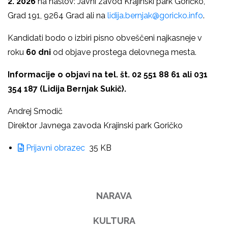
2. 2026
na naslov: Javni zavod Krajinski park Goričko,
Grad 191, 9264 Grad ali na
lidija.bernjak@goricko.info
.
Kandidati bodo o izbiri pisno obveščeni najkasneje v
roku
60 dni
od objave prostega delovnega mesta.
Informacije o objavi na tel. št. 02 551 88 61 ali 031
354 187 (Lidija Bernjak Sukič).
Andrej Smodič
Direktor Javnega zavoda Krajinski park Goričko
Prijavni obrazec
35 KB
NARAVA
KULTURA