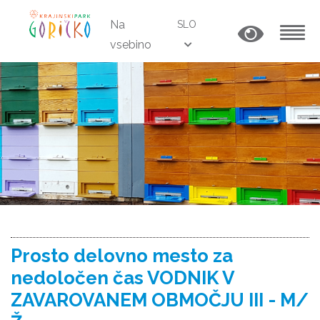
Na
SLO
vsebino
MENU
Prosto delovno mesto za
nedoločen čas VODNIK V
ZAVAROVANEM OBMOČJU III - M/