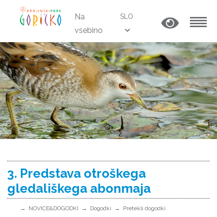
Na
SLO
vsebino
MENU
3. Predstava otroškega
gledališkega abonmaja
NOVICE&DOGODKI
Dogodki
Pretekli dogodki