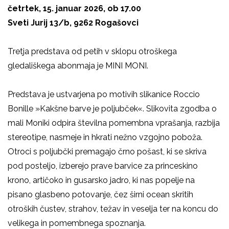
četrtek, 15. januar 2026, ob 17.00
Sveti Jurij 13/b, 9262 Rogašovci
Tretja predstava od petih v sklopu otroškega
gledališkega abonmaja je MINI MONI.
Predstava je ustvarjena po motivih slikanice Roccio
Bonille »Kakšne barve je poljubček«. Slikovita zgodba o
mali Moniki odpira številna pomembna vprašanja, razbija
stereotipe, nasmeje in hkrati nežno vzgojno poboža.
Otroci s poljubčki premagajo črno pošast, ki se skriva
pod posteljo, izberejo prave barvice za princeskino
krono, artičoko in gusarsko jadro, ki nas popelje na
pisano glasbeno potovanje, čez širni ocean skritih
otroških čustev, strahov, težav in veselja ter na koncu do
velikega in pomembnega spoznanja.