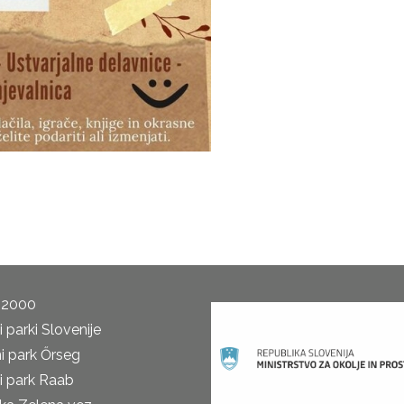
 2000
 parki Slovenije
i park Őrseg
i park Raab