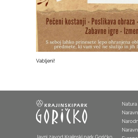
Vabljeni!
Natura
Naravni
Narodn
Naravn
Javni zavod Krajinski park Goričko