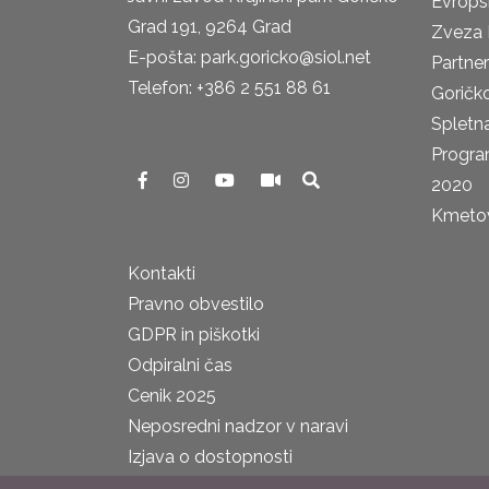
Evrops
Grad 191, 9264 Grad
Zveza 
E-pošta: park.goricko@siol.net
Partne
Telefon: +386 2 551 88 61
Goričk
Spletna
Progra
2020
Kmetova
Kontakti
Pravno obvestilo
GDPR in piškotki
Odpiralni čas
Cenik 2025
Neposredni nadzor v naravi
Izjava o dostopnosti