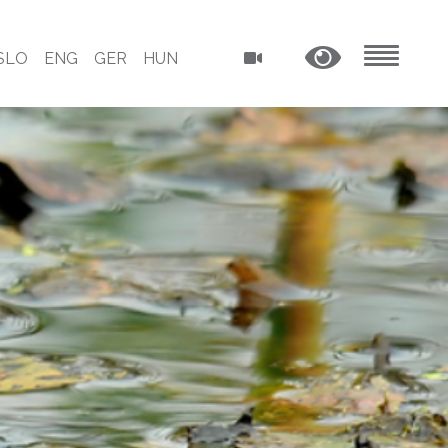
SLO
ENG
GER
HUN
MENU