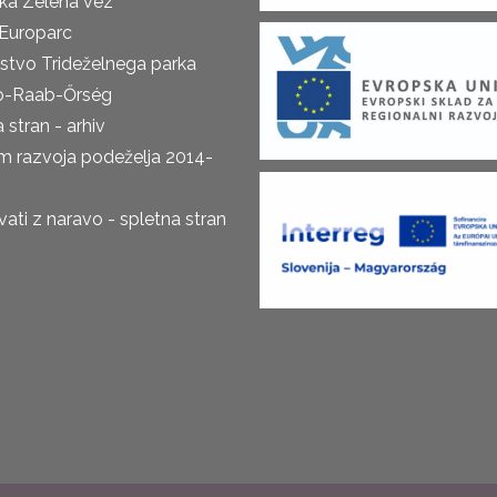
ka Zelena vez
Europarc
rstvo Trideželnega parka
o-Raab-Őrség
 stran - arhiv
m razvoja podeželja 2014-
ti z naravo - spletna stran