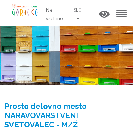
Na
SLO
vsebino
MENU
Prosto delovno mesto
NARAVOVARSTVENI
SVETOVALEC - M/Ž