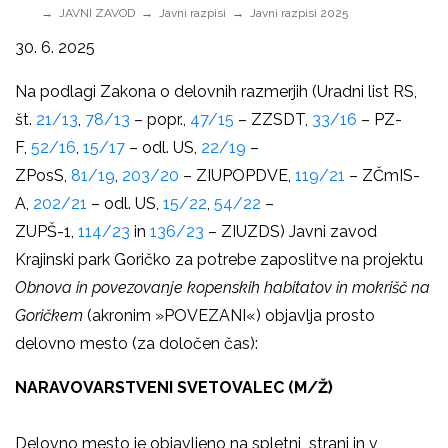
JAVNI ZAVOD
Javni razpisi
Javni razpisi 2025
30. 6. 2025
Na podlagi Zakona o delovnih razmerjih (Uradni list RS,
št.
21/13
,
78/13
– popr.,
47/15
– ZZSDT,
33/16
– PZ-
F,
52/16
,
15/17
– odl. US,
22/19
–
ZPosS,
81/19
,
203/20
– ZIUPOPDVE,
119/21
– ZČmIS-
A,
202/21
– odl. US,
15/22
,
54/22
–
ZUPŠ-1,
114/23
in
136/23
– ZIUZDS) Javni zavod
Krajinski park Goričko za potrebe zaposlitve na projektu
Obnova in povezovanje kopenskih habitatov in mokrišč na
Goričkem
(akronim »POVEZANI«) objavlja prosto
delovno mesto (za določen čas):
NARAVOVARSTVENI SVETOVALEC (M/Ž)
Delovno mesto je objavljeno na spletni strani in v