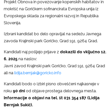
Projekt Obnova in povezovanje kopenskih habitatov in
mokrišč na Goričkem sofinancirata Evropska unija iz
Evropskega sklada za regionalni razvoj in Republika
Slovenija.
Izbrani kandidat bo delo opravljal na sedežu Javnega
zavoda Krajinski park Goričko, Grad 191, 9264 Grad.
Kandidati naj pošljejo prijave z
dokazili do vključno 12.
6. 2025
na naslov:
Javni zavod Krajinski park Goričko, Grad 191, 9264 Grad
ali na
lidija.bernjak@goricko.info
Kandidati bodo o izbiri pisno obveščeni najkasneje v
roku
90 dni
od objave prostega delovnega mesta.
Informacije o objavi na tel. št 031 354 187 (Lidija
Bernjak Sukič).