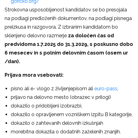
goricko.org/
Strokovna usposobljenost kandidatov se bo presojala
na podlagi predloženih dokumentov, na podlagi pisnega
preizkusa in razgovora. Z izbranim kandidatom bo
sklenjeno delovno razmerje
za določen čas od
predvidoma 1.7.2025 do 31.3.2029, s
poskusno dobo
6 mesecev
in s polnim delovnim časom (osem ur
/dan).
Prijava mora vsebovati:
pisno ali e- vlogo z življenjepisom ali
euro-pass
,
prijavo na delovno mesto (obrazec v prilogi)
dokazilo o pridobljeni izobrazbi,
dokazilo o opravljenem vozniškem izpitu B kategorije,
dokazilo o zahtevanih delovnih izkušnjah
morebitna dokazila o dodatnih zaželenih znanjih.