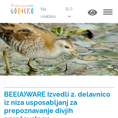
Na
SLO
vsebino
MENU
BEE(A)WARE Izvedli 2. delavnico
iz niza usposabljanj za
prepoznavanje divjih