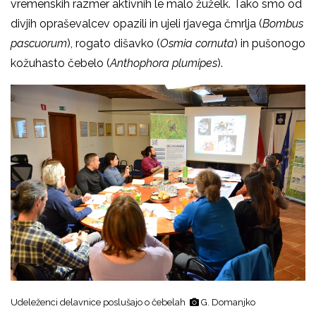
vremenskih razmer aktivnih le malo žuželk. Tako smo od
divjih opraševalcev opazili in ujeli rjavega čmrlja (
Bombus
pascuorum
), rogato dišavko (
Osmia cornuta
) in pušonogo
kožuhasto čebelo (
Anthophora plumipes
).
Udeleženci delavnice poslušajo o čebelah
G. Domanjko