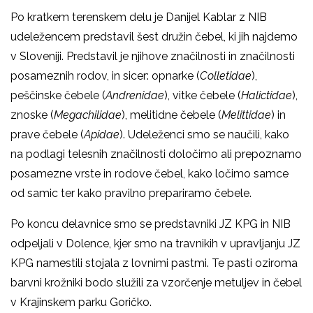
Po kratkem terenskem delu je Danijel Kablar z NIB
udeležencem predstavil šest družin čebel, ki jih najdemo
v Sloveniji. Predstavil je njihove značilnosti in značilnosti
posameznih rodov, in sicer: opnarke (
Colletidae
),
peščinske čebele (
Andrenidae
), vitke čebele (
Halictidae
),
znoske (
Megachilidae
), melitidne čebele (
Melittidae
) in
prave čebele (
Apidae
). Udeleženci smo se naučili, kako
na podlagi telesnih značilnosti določimo ali prepoznamo
posamezne vrste in rodove čebel, kako ločimo samce
od samic ter kako pravilno prepariramo čebele.
Po koncu delavnice smo se predstavniki JZ KPG in NIB
odpeljali v Dolence, kjer smo na travnikih v upravljanju JZ
KPG namestili stojala z lovnimi pastmi. Te pasti oziroma
barvni krožniki bodo služili za vzorčenje metuljev in čebel
v Krajinskem parku Goričko.