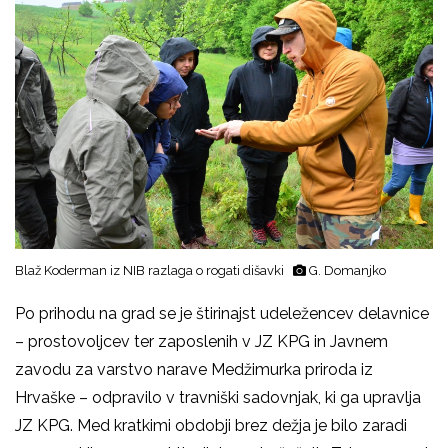
Blaž Koderman iz NIB razlaga o rogati dišavki
G. Domanjko
Po prihodu na grad se je štirinajst udeležencev delavnice
– prostovoljcev ter zaposlenih v JZ KPG in Javnem
zavodu za varstvo narave Medžimurka priroda iz
Hrvaške – odpravilo v travniški sadovnjak, ki ga upravlja
JZ KPG. Med kratkimi obdobji brez dežja je bilo zaradi