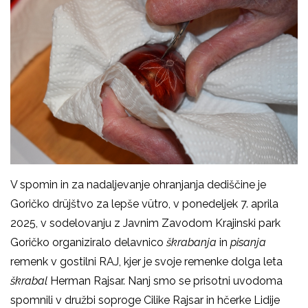
V spomin in za nadaljevanje ohranjanja dediščine je
Goričko
drüjštvo za lepše vütro, v ponedeljek 7. aprila
2025, v sodelovanju z Javnim Zavodom Krajinski park
Goričko organiziralo delavnico
škrabanja
in
pisanja
remenk v gostilni RAJ, kjer je svoje remenke dolga leta
škrabal
Herman Rajsar. Nanj smo se prisotni uvodoma
spomnili v družbi soproge Cilike Rajsar in hčerke Lidije