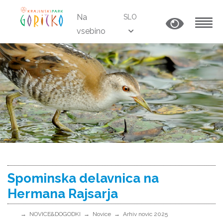
Na
SLO
vsebino
MENU
Spominska delavnica na
Hermana Rajsarja
NOVICE&DOGODKI
Novice
Arhiv novic 2025