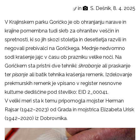
in
S. Dešnik, 8. 4. 2025
V Krajinskem parku Goričko je ob ohranjanju narave in
krajine pomembna tudi skrb za ohranitev veščin in
spretnosti, ki so jih skozi stoletja in desetletja razvili in
negovali prebivalci na Goričkega. Mednje nedvomno
sodi krašenje jajc v času ob prazniku velike noči. Na
Goričkem sta pristni dve tehniki:
škrabanje
ali praskanje
ter
pisanje
ali batik tehnika krašenja remenk. Izdelovanje
prekmurskih remenk je vpisano v register nesnovne
kulturne dediščine pod številko: EID 2_00041.
V veliki meri sta k temu pripomogla mojster Herman
Rajsar (1942–2023) od Grada in mojstrica Elizabeta Urisk
(
1942
–
2020) iz Dobrovnika.