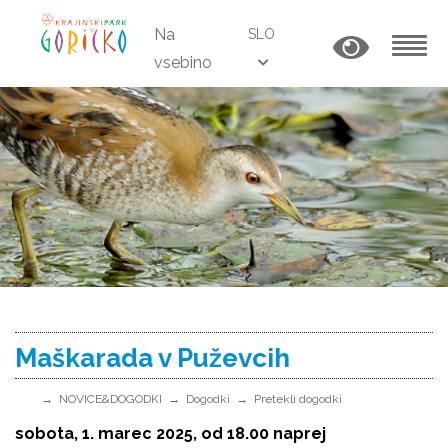
Na
SLO
vsebino
MENU
Maškarada v Puževcih
NOVICE&DOGODKI
Dogodki
Pretekli dogodki
sobota, 1. marec 2025, od 18.00 naprej