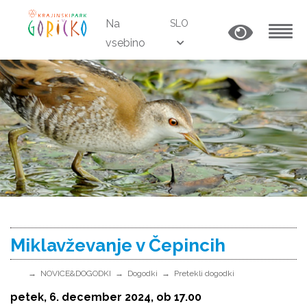
Na
SLO
vsebino
MENU
Miklavževanje v Čepincih
NOVICE&DOGODKI
Dogodki
Pretekli dogodki
petek, 6. december 2024, ob 17.00