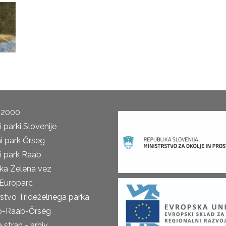
 2000
 parki Slovenije
i park Őrseg
i park Raab
ka Zelena vez
Europarc
rstvo Trideželnega parka
o-Raab-Őrség
 stran - arhiv