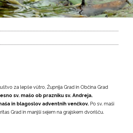
ruštvo za lepše vütro, Župnija Grad in Občina Grad
esno sv.
mašo ob prazniku sv.
Andreja.
maša
in blagoslov adventnih venčkov.
Po sv. maši
ritas Grad in manjši sejem na grajskem dvorišču.