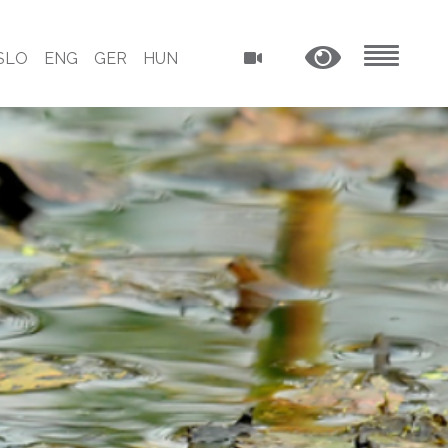
SLO
ENG
GER
HUN
MENU