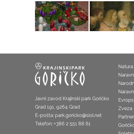
Natura
Naravni
Narodn
Naravn
Javni zavod Krajinski park Goričko
Evrops
Grad 191, 9264 Grad
Zveza 
E-pošta: park.goricko@siol.net
Partne
Telefon: +386 2 551 88 61
Goričk
Spletna