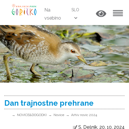
Na
SLO
vsebino
MENU
Dan trajnostne prehrane
NOVICE&DOGODKI
Novice
Arhiv novic 2024
S. Dešnik, 20. 10. 2024