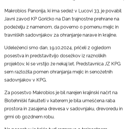
Makrobios Panonija, ki ima sedež v Lucovi 33, je povabil
Javni zavod KP Goričko na Dan trajnostne prehrane na
podeželju z namenom, da povemo o pomenu mejic in
travniških sadovnjakov za ohranjanje narave in krajine.
Udeleženci smo dan, 19.10.2024, pričeli z ogledom
posestva in predstavitvijo dosežkov iz raznolikih
projektov, ki se vrstijo že nekaj let. Predstavnica JZ KPG
sem razložila pomen ohranjanja mejic in senožetnih
sadovnjakov v KPG.
Za posestvo Makrobios je bil narejen krajinski načrt na
Biotehniški fakulteti v katerem je bila umeščena raba
prostora in zasajena drevesa v sadovnjaku, drevoredu in
grmi ob gozdnem robu.