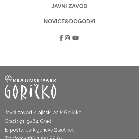
JAVNI ZAVOD
NOVICE&DOGODKI
Javni zavod Krajinski park Goričko
Grad 191, 9264 Grad
E-pošta: park.goricko@siol.net
Telefon: +386 2 551 88 61