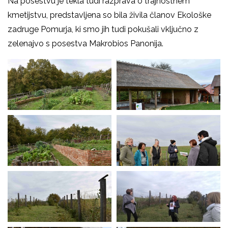
Na posestvu je tekla tudi razprava o trajnostnem
kmetijstvu, predstavljena so bila živila članov Ekološke
zadruge Pomurja, ki smo jih tudi pokušali vključno z
zelenajvo s posestva Makrobios Panonija.