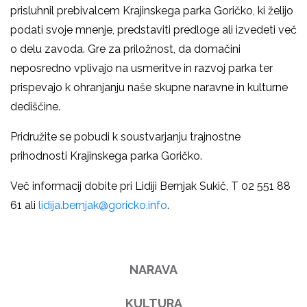
prisluhnil prebivalcem Krajinskega parka Goričko, ki želijo
podati svoje mnenje, predstaviti predloge ali izvedeti več
o delu zavoda. Gre za priložnost, da domačini
neposredno vplivajo na usmeritve in razvoj parka ter
prispevajo k ohranjanju naše skupne naravne in kulturne
dediščine.
Pridružite se pobudi k soustvarjanju trajnostne
prihodnosti Krajinskega parka Goričko.
Več informacij dobite pri Lidiji Bernjak Sukič, T 02 551 88
61 ali
lidija.bernjak@goricko.info
.
NARAVA
KULTURA