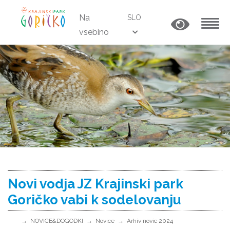
Na
SLO
vsebino
MENU
Novi vodja JZ Krajinski park
Goričko vabi k sodelovanju
NOVICE&DOGODKI
Novice
Arhiv novic 2024