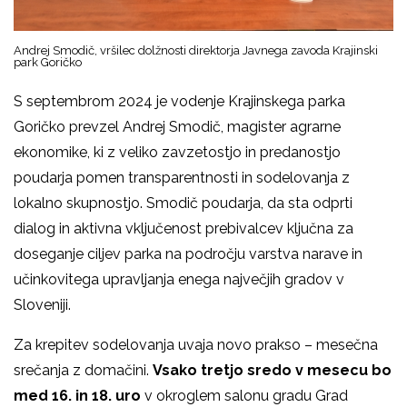
Andrej Smodič, vršilec dolžnosti direktorja Javnega zavoda Krajinski
park Goričko
S septembrom 2024 je vodenje Krajinskega parka
Goričko prevzel Andrej Smodič, magister agrarne
ekonomike, ki z veliko zavzetostjo in predanostjo
poudarja pomen transparentnosti in sodelovanja z
lokalno skupnostjo. Smodič poudarja, da sta odprti
dialog in aktivna vključenost prebivalcev ključna za
doseganje ciljev parka na področju varstva narave in
učinkovitega upravljanja enega največjih gradov v
Sloveniji.
Za krepitev sodelovanja uvaja novo prakso – mesečna
srečanja z domačini.
Vsako tretjo sredo v mesecu bo
med 16. in 18. uro
v okroglem salonu gradu Grad