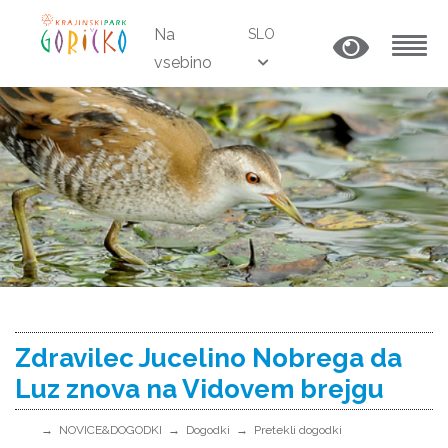
Na
SLO
vsebino
MENU
Zdravilec Jucelino Nobrega da
Luz znova na Vidovem brejgu
NOVICE&DOGODKI
Dogodki
Pretekli dogodki