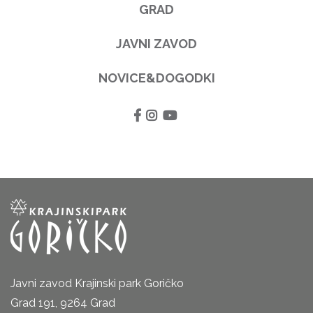
GRAD
JAVNI ZAVOD
NOVICE&DOGODKI
Javni zavod Krajinski park Goričko
Grad 191, 9264 Grad