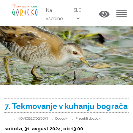
Na
SLO
vsebino
MENU
7. Tekmovanje v kuhanju bograča
NOVICE&DOGODKI
Dogodki
Pretekli dogodki
sobota, 31. avgust 2024, ob 13.00