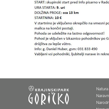
Natura
Naravni
Narodn