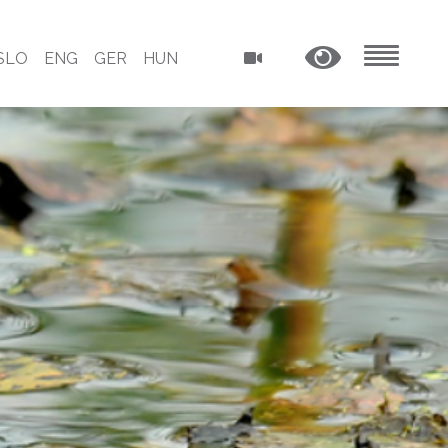
SLO
ENG
GER
HUN
MENU