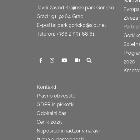
Naravn
Javni zavod Krajinski park Goričko
Evrops
Grad 191, 9264 Grad
Zveza 
E-pošta: park.goricko@siol.net
Partne
Telefon: +386 2 551 88 61
Goričk
Spletna
Progra
2020
Kmetova
Kontakti
Pravno obvestilo
GDPR in piškotki
Odpiralni čas
Cenik 2025
Neposredni nadzor v naravi
Izjava o dostopnosti