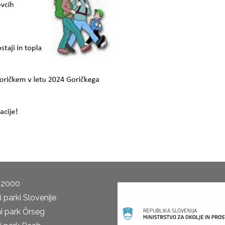
 2000
 parki Slovenije
i park Őrseg