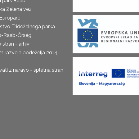
i park Raab
ka Zelena vez
Europarc
rstvo Trideželnega parka
o-Raab-Őrség
 stran - arhiv
m razvoja podeželja 2014-
ti z naravo - spletna stran