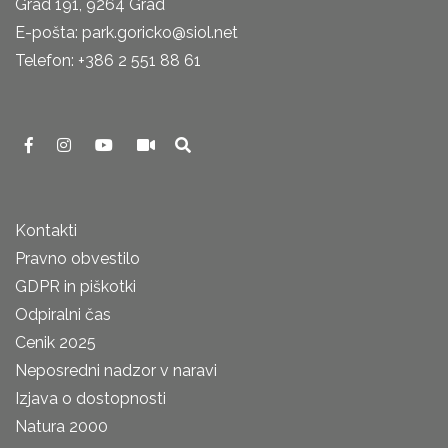
Grad 191, 9264 Grad
E-pošta: park.goricko@siol.net
Telefon: +386 2 551 88 61
Kontakti
Pravno obvestilo
GDPR in piškotki
Odpiralni čas
Cenik 2025
Neposredni nadzor v naravi
Izjava o dostopnosti
Natura 2000