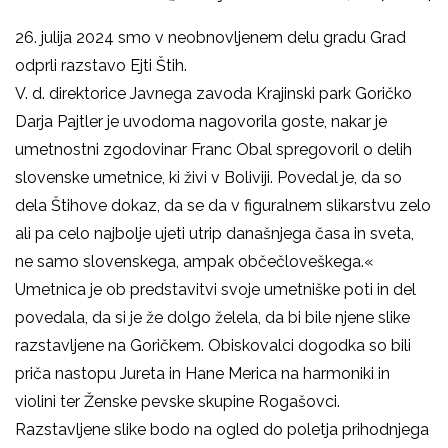
26. julija 2024 smo v neobnovljenem delu gradu Grad
odprli razstavo Ejti Štih.
V. d. direktorice Javnega zavoda Krajinski park Goričko
Darja Pajtler je uvodoma nagovorila goste, nakar je
umetnostni zgodovinar Franc Obal spregovoril o delih
slovenske umetnice, ki živi v Boliviji. Povedal je, da so
dela Štihove dokaz, da se da v figuralnem slikarstvu zelo
ali pa celo najbolje ujeti utrip današnjega časa in sveta,
ne samo slovenskega, ampak občečloveškega.«
Umetnica je ob predstavitvi svoje umetniške poti in del
povedala, da si je že dolgo želela, da bi bile njene slike
razstavljene na Goričkem. Obiskovalci dogodka so bili
priča nastopu Jureta in Hane Merica na harmoniki in
violini ter Ženske pevske skupine Rogašovci.
Razstavljene slike bodo na ogled do poletja prihodnjega