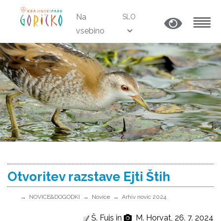
Na
SLO
vsebino
MENU
Otvoritev razstave Ejti Štih
NOVICE&DOGODKI
Novice
Arhiv novic 2024
Š. Fujs in
M. Horvat, 26. 7. 2024