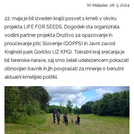
M. Matjašec, 28. 5. 2024
22. maja je bil izveden krajši posvet s kmeti v okviru
projekta LIFE FOR SEEDS. Dogodek sta organizirala
vodilni partner projekta Društvo za opazovanje in
proučevanje ptic Slovenije (DOPPS) in Javni zavod
Krajinski park Goričko (JZ KPG). Tokratni kraj srečanja je
bil terenske narave, saj smo želeli udeležencem pokazati
obnovljen travnik in jih povprašati za mnenje o trenutni
aktualni kmetijski politiki.