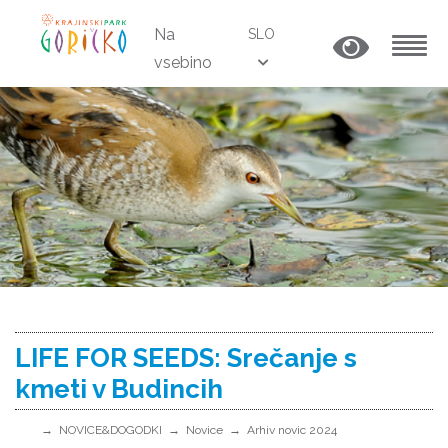
Na
SLO
vsebino
MENU
LIFE FOR SEEDS: Srečanje s
kmeti v Budincih
NOVICE&DOGODKI
Novice
Arhiv novic 2024