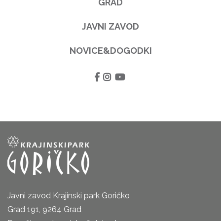
GRAD
JAVNI ZAVOD
NOVICE&DOGODKI
Javni zavod Krajinski park Goričko
Grad 191, 9264 Grad