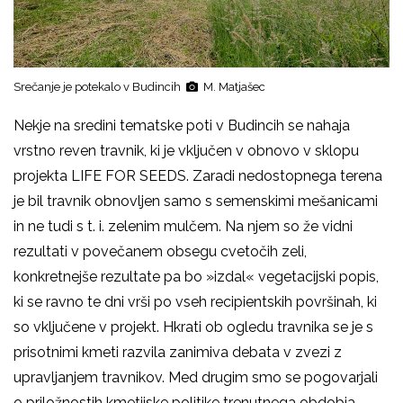
Srečanje je potekalo v Budincih
M. Matjašec
Nekje na sredini tematske poti v Budincih se nahaja
vrstno reven travnik, ki je vključen v obnovo v sklopu
projekta LIFE FOR SEEDS. Zaradi nedostopnega terena
je bil travnik obnovljen samo s semenskimi mešanicami
in ne tudi s t. i. zelenim mulčem. Na njem so že vidni
rezultati v povečanem obsegu cvetočih zeli,
konkretnejše rezultate pa bo »izdal« vegetacijski popis,
ki se ravno te dni vrši po vseh recipientskih površinah, ki
so vključene v projekt. Hkrati ob ogledu travnika se je s
prisotnimi kmeti razvila zanimiva debata v zvezi z
upravljanjem travnikov. Med drugim smo se pogovarjali
o priložnostih kmetijske politike trenutnega obdobja,