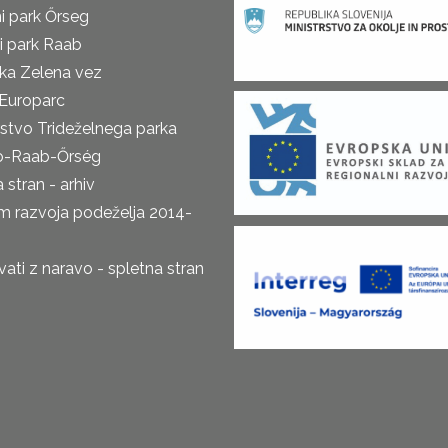
i park Őrseg
i park Raab
ka Zelena vez
Europarc
rstvo Trideželnega parka
o-Raab-Őrség
 stran - arhiv
m razvoja podeželja 2014-
ti z naravo - spletna stran