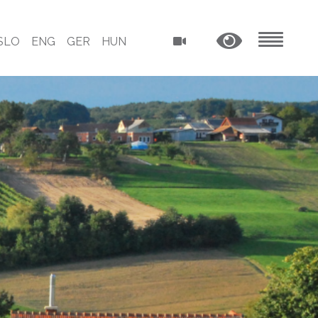
SLO
ENG
GER
HUN
MENU