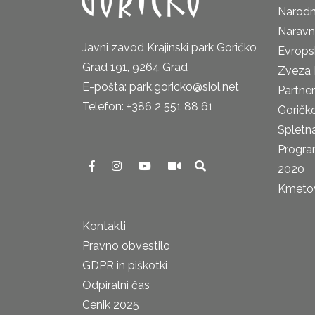
Narodn
Naravn
Javni zavod Krajinski park Goričko
Evrops
Grad 191, 9264 Grad
Zveza 
E-pošta: park.goricko@siol.net
Partne
Telefon: +386 2 551 88 61
Goričk
Spletna
Progra
2020
Kmetova
Kontakti
Pravno obvestilo
GDPR in piškotki
Odpiralni čas
Cenik 2025