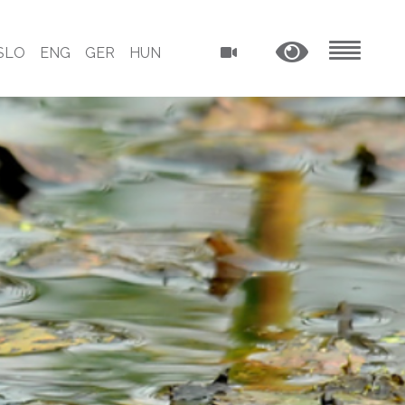
SLO
ENG
GER
HUN
MENU