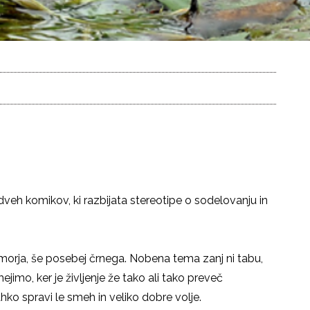
veh komikov, ki razbijata stereotipe o sodelovanju in
umorja, še posebej črnega. Nobena tema zanj ni tabu,
ejimo, ker je življenje že tako ali tako preveč
hko spravi le smeh in veliko dobre volje.