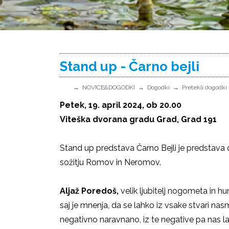
Stand up - Čarno bejli
NOVICE&DOGODKI
Dogodki
Pretekli dogodki
Petek, 19. april 2024, ob 20.00
Viteška dvorana gradu Grad, Grad 191
Stand up predstava Čarno Bejli je predstava d
sožitju Romov in Neromov.
Aljaž Poredoš,
velik ljubitelj nogometa in h
saj je mnenja, da se lahko iz vsake stvari nasm
negativno naravnano, iz te negative pa nas la