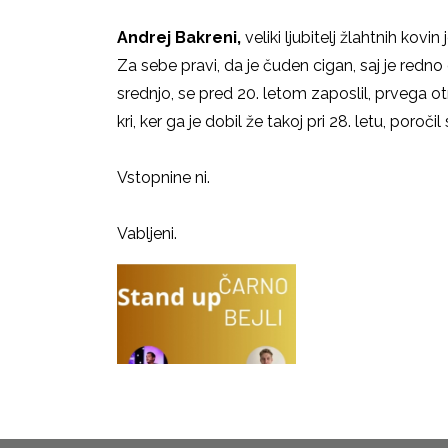
Andrej Bakreni,
veliki ljubitelj žlahtnih kovin
Za sebe pravi, da je čuden cigan, saj je redn
srednjo, se pred 20. letom zaposlil, prvega otr
kri, ker ga je dobil že takoj pri 28. letu, poroči
Vstopnine ni.
Vabljeni.