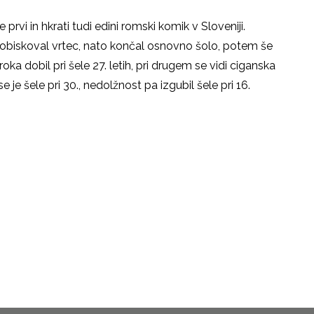
 je prvi in hkrati tudi edini romski komik v Sloveniji.
o obiskoval vrtec, nato končal osnovno šolo, potem še
oka dobil pri šele 27. letih, pri drugem se vidi ciganska
l se je šele pri 30., nedolžnost pa izgubil šele pri 16.