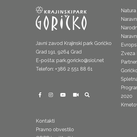
Natura
Naravni
Narodn
Naravn
Javni zavod Krajinski park Goričko
Evrops
Grad 191, 9264 Grad
Zveza 
E-pošta: park.goricko@siol.net
Partne
Telefon: +386 2 551 88 61
Goričk
Spletna
Progra
2020
Kmetova
Kontakti
Pravno obvestilo