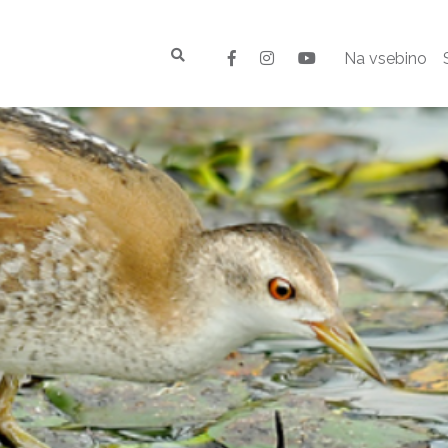
Na vsebino