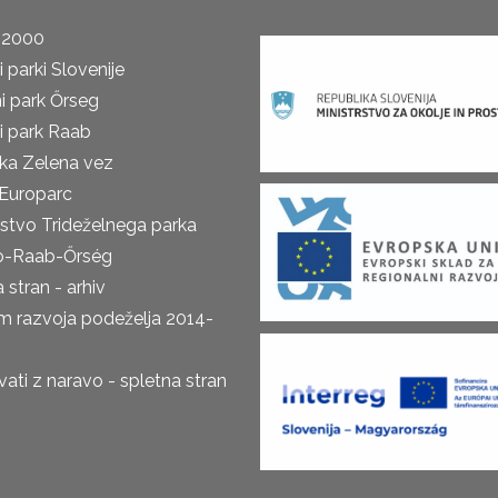
 2000
 parki Slovenije
i park Őrseg
i park Raab
ka Zelena vez
Europarc
rstvo Trideželnega parka
o-Raab-Őrség
 stran - arhiv
m razvoja podeželja 2014-
ti z naravo - spletna stran