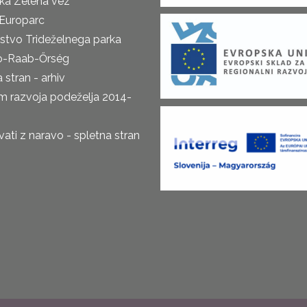
ka Zelena vez
Europarc
rstvo Trideželnega parka
o-Raab-Őrség
 stran - arhiv
m razvoja podeželja 2014-
ti z naravo - spletna stran