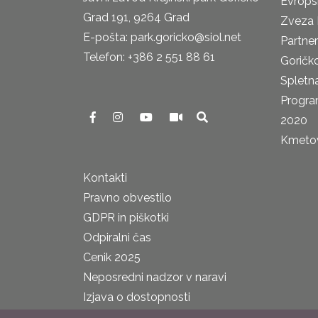
Evrops
Grad 191, 9264 Grad
Zveza 
E-pošta: park.goricko@siol.net
Partne
Telefon: +386 2 551 88 61
Goričk
Spletna
Progra
2020
Kmetova
Kontakti
Pravno obvestilo
GDPR in piškotki
Odpiralni čas
Cenik 2025
Neposredni nadzor v naravi
Izjava o dostopnosti