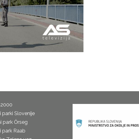
 2000
 parki Slovenije
i park Őrseg
i park Raab