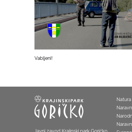
Vabljeni!
Natura
Naravni
Narodn
Naravn
Javni zavod Krajinski park Goričko