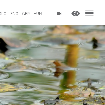
SLO
ENG
GER
HUN
MENU