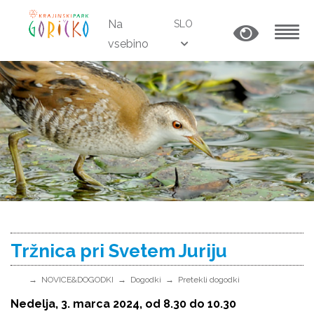
Na
SLO
vsebino
MENU
Tržnica pri Svetem Juriju
NOVICE&DOGODKI
Dogodki
Pretekli dogodki
Nedelja, 3. marca 2024, od 8.30 do 10.30