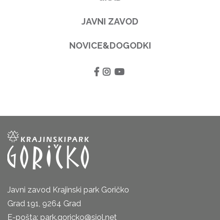
JAVNI ZAVOD
NOVICE&DOGODKI
Javni zavod Krajinski park Goričko
Grad 191, 9264 Grad
E-pošta: park.goricko@siol.net