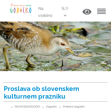
Na
SLO
vsebino
MENU
Proslava ob slovenskem
kulturnem prazniku
NOVICE&DOGODKI
Dogodki
Pretekli dogodki