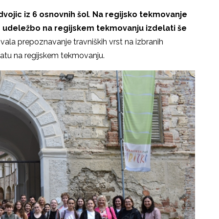
vojic iz 6 osnovnih šol
.
Na regijsko tekmovanje
red udeležbo na regijskem tekmovanju izdelati še
ala prepoznavanje travniških vrst na izbranih
ltatu na regijskem tekmovanju.