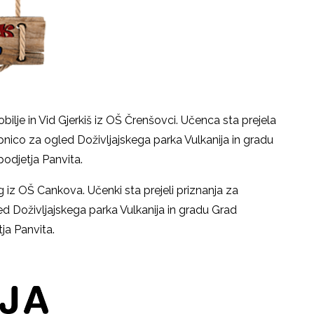
ilje in Vid Gjerkiš iz OŠ Črenšovci.
Učenca sta prejela
pnico za ogled Doživljajskega parka Vulkanija in gradu
podjetja Panvita.
ig iz OŠ Cankova.
Učenki sta prejeli priznanja za
d Doživljajskega parka Vulkanija in gradu Grad
KP Goričko in podjetja Panvita.