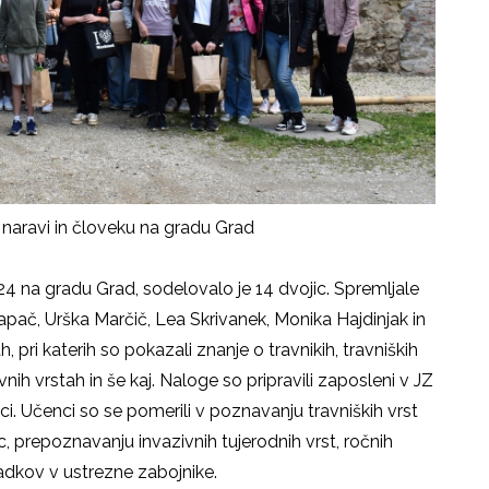
 naravi in človeku na gradu Grad
4 na gradu Grad, sodelovalo je 14 dvojic. Spremljale
Sapač, Urška Marčič, Lea Skrivanek, Monika Hajdinjak in
, pri katerih so pokazali znanje o travnikih, travniških
ivnih vrstah in še kaj. Naloge so pripravili zaposleni v JZ
alci. Učenci so se pomerili v poznavanju travniških vrst
ic, prepoznavanju invazivnih tujerodnih vrst, ročnih
adkov v ustrezne zabojnike.