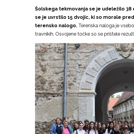
Šolskega tekmovanja se je udeležilo 38 d
se je uvrstilo 15 dvojic, ki so morale p
terensko nalogo.
Terenska naloga je vsebov
travnikih. Osvojene točke so se prištele rezu