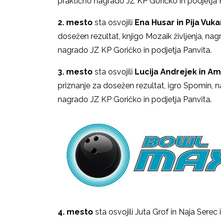
praktično nagrado JZ KP Goričko in podjetja 
2. mesto
sta osvojili
Ena Husar in Pija Vuk
dosežen rezultat, knjigo Mozaik življenja, 
nagrado JZ KP Goričko in podjetja Panvita.
3. mesto
sta osvojili
Lucija Andrejek in Am
priznanje za dosežen rezultat, igro Spomin
nagrado JZ KP Goričko in podjetja Panvita.
4. mesto
sta osvojili Juta Grof in Naja Serec