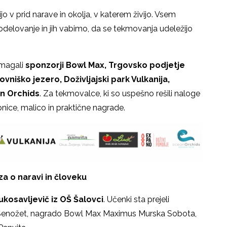
 v prid narave in okolja, v katerem živijo. Vsem
elovanje in jih vabimo, da se tekmovanja udeležijo
omagali
sponzorji Bowl Max, Trgovsko podjetje
niško jezero, Doživljajski park Vulkanija,
n Orchids
. Za tekmovalce, ki so uspešno rešili naloge
pnice, malico in praktične nagrade.
za o naravi in človeku
Vukosavljevič iz OŠ Šalovci
. Učenki sta prejeli
o Senožet, nagrado Bowl Max Maximus Murska Sobota,