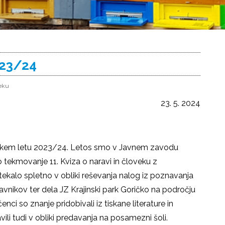
023/24
veku
23. 5. 2024
 šolskem letu 2023/24. Letos smo v Javnem zavodu
ko tekmovanje 11. Kviza o naravi in človeku z
tekalo spletno v obliki reševanja nalog iz poznavanja
v travnikov ter dela JZ Krajinski park Goričko na področju
čenci so znanje pridobivali iz tiskane literature in
li tudi v obliki predavanja na posamezni šoli.