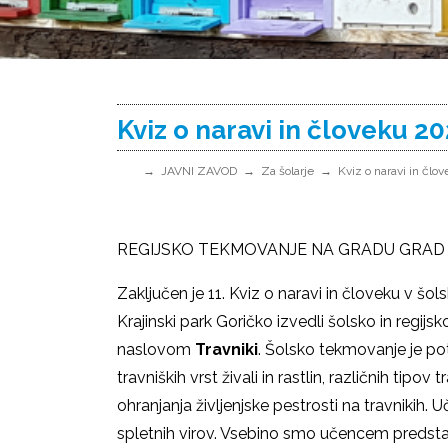
Kviz o naravi in človeku 2
JAVNI ZAVOD
Za šolarje
Kviz o naravi in člo
REGIJSKO TEKMOVANJE NA GRADU GRAD
Zaključen je 11. Kviz o naravi in človeku v
Krajinski park Goričko izvedli šolsko in regijs
naslovom
Travniki
. Šolsko tekmovanje je po
travniških vrst živali in rastlin, različnih tipo
ohranjanja življenjske pestrosti na travnikih. U
spletnih virov. Vsebino smo učencem predstavi