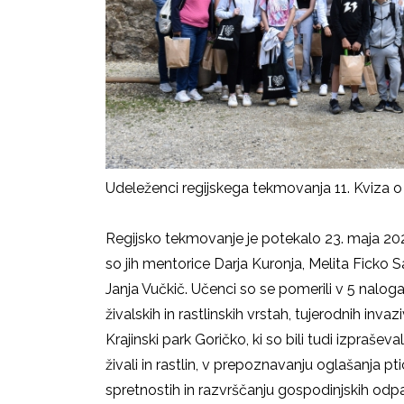
Udeleženci regijskega tekmovanja 11. Kviza o
Regijsko tekmovanje je potekalo 23. maja 202
so jih mentorice Darja Kuronja, Melita Ficko 
Janja Vučkič. Učenci so se pomerili v 5 nalogah
živalskih in rastlinskih vrstah, tujerodnih invaz
Krajinski park Goričko, ki so bili tudi izprašev
živali in rastlin, v prepoznavanju oglašanja pt
spretnostih in razvrščanju gospodinjskih odp