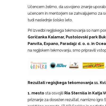
Učencem želimo, da usvojeno znanje uporabijo
učencem in mentorjem se zahvaljujemo za sod
tudi naslednje šolsko leto.
Pri izvedbi regijskega tekmovanja so nam p
Goričanka Kalamar, Pustolovski park Bukov
Panvita, Expano,
Paradajz d. o. o.
in
Ocea
na regijskem tekmovanju, smo pripravili vsto
Rezultati regisjkega tekomovanja 11. Kvi
1. mesto
sta osvojili
Ria Sterniša in Katja 
priznanje za dosežen rezultat, namizno igr