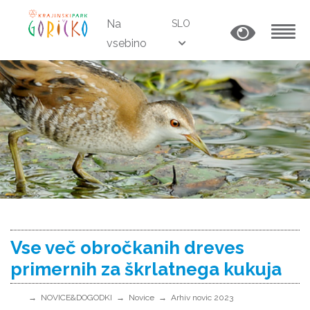
Na
SLO
vsebino
MENU
Vse več obročkanih dreves
primernih za škrlatnega kukuja
NOVICE&DOGODKI
Novice
Arhiv novic 2023