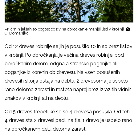
Pri črnih jelšah so pogost odziv na obročkanje manjši listi v krošnji
G. Domanjko
Od 12 dreves robinije se jih je posušilo 10 in so brez listov
v krošnji. Po obročkanju je večina dreves robinije, pod
obročkanim delom, odgnala stranske poganjke ali
poganjke iz korenin ob drevesu. Na vseh posušenih
drevesih skorja ostaja na deblu. 2 drevesoma je uspelo
rano deloma zarasti in rasteta naprej brez izrazitih vidnih
znakov v krošnji ali na deblu.
Od 5 dreves trepetlike so se 4 drevesa posušila. Od teh
4 dreves sta 2 drevesi padli na tla. 1 drevo je uspelo rano
na obročkanem delu deloma zarasti.