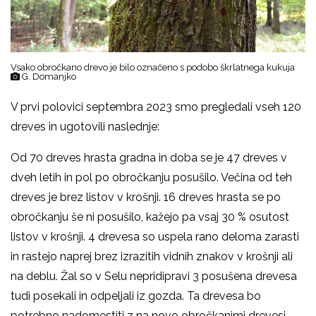
Vsako obročkano drevo je bilo označeno s podobo škrlatnega kukuja
G. Domanjko
V prvi polovici septembra 2023 smo pregledali vseh 120
dreves in ugotovili naslednje:
Od 70 dreves hrasta gradna in doba se je 47 dreves v
dveh letih in pol po obročkanju posušilo. Večina od teh
dreves je brez listov v krošnji. 16 dreves hrasta se po
obročkanju še ni posušilo, kažejo pa vsaj 30 % osutost
listov v krošnji. 4 drevesa so uspela rano deloma zarasti
in rastejo naprej brez izrazitih vidnih znakov v krošnji ali
na deblu. Žal so v Selu nepridipravi 3 posušena drevesa
tudi posekali in odpeljali iz gozda. Ta drevesa bo
potrebno nadomestiti z na novo obročkanimi drevesi.