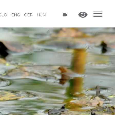
SLO
ENG
GER
HUN
MENU