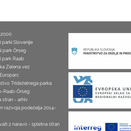
 2000
 parki Slovenije
i park Őrseg
i park Raab
ka Zelena vez
Europarc
rstvo Trideželnega parka
o-Raab-Őrség
 stran - arhiv
m razvoja podeželja 2014-
ti z naravo - spletna stran