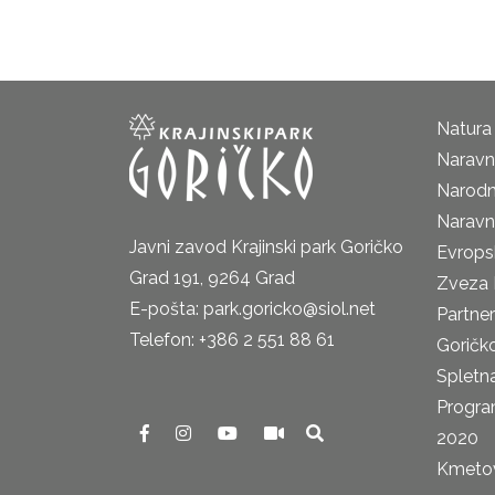
Natura
Naravni
Narodn
Naravn
Javni zavod Krajinski park Goričko
Evrops
Grad 191, 9264 Grad
Zveza 
E-pošta: park.goricko@siol.net
Partne
Telefon: +386 2 551 88 61
Goričk
Spletna
Progra
2020
Kmetova