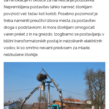
same lokacije in okolice za nameščanje podstavka.
Nepremišljena postavitev lahko namreč štorkljam
povzroči več težav kot koristi. Posebno pozornost je
treba nameniti preučitvi izbora mesta za postavitev
droga s podstavkom, ki mora štorkljam omogočati
varen prelet z in na gnezdo. Izogibamo se postavljanju v
bližini transformatorskih postaj in neizoliranih električnih
vodov, ki so smrtno nevarni predvsem za mlade,
neizkušene štorklje.