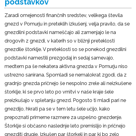
podstavkov
Zaradi omejenosti finančnih sredstev, velikega števila
gnezd v Pomurju in preteklih izkušenj, velja pravilo, da se
gnezdilni podstavki nameščajo ali zamenjajo le na
drogovih z gnezdi, v katerih so v bližnji preteklosti
gnezdile štorklje. V preteklosti so se ponekod gnezdilni
podstavki namestili prezgodaj in sedaj samevajo,
medtem pa še nekatera aktivna gnezda v Pomurju niso
ustrezno sanirana. Spomladi se nemalokrat zgodi, da z
gradnjo gnezda pričnejo še nespolno zrele ali neizkušene
štorklje, ki se prvo leto po vrnitvi v naše kraje šele
preizkušajo v spletanju gnezd. Pogosto ti mladi pari ne
gnezdijo, hkrati pa se v tem letu šele učijo, kako
prepoznati primerne razmere za uspešno gnezdenje.
Štorklje si občasno naslednje leto premislijo in pričnejo
gnezditi drugje. Izkušen par štorkelj in par, ki bo zelo