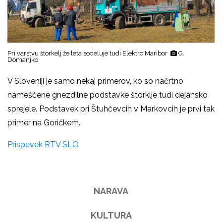
Pri varstvu štorkelj že leta sodeluje tudi Elektro Maribor
G.
Domanjko
V Sloveniji je samo nekaj primerov, ko so načrtno
nameščene gnezdilne podstavke štorklje tudi dejansko
sprejele. Podstavek pri Štuhčevcih v Markovcih je prvi tak
primer na Goričkem.
Prispevek RTV SLO
NARAVA
KULTURA