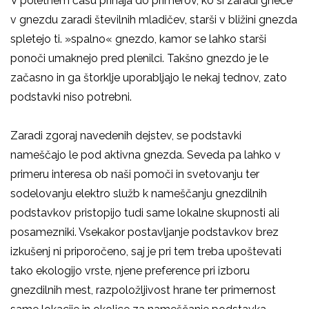
V poletnem času prihaja do primerov, ko si zaradi gneče
v gnezdu zaradi številnih mladičev, starši v bližini gnezda
spletejo ti. »spalno« gnezdo, kamor se lahko starši
ponoči umaknejo pred plenilci. Takšno gnezdo je le
začasno in ga štorklje uporabljajo le nekaj tednov, zato
podstavki niso potrebni.
Zaradi zgoraj navedenih dejstev, se podstavki
nameščajo le pod aktivna gnezda. Seveda pa lahko v
primeru interesa ob naši pomoči in svetovanju ter
sodelovanju elektro služb k nameščanju gnezdilnih
podstavkov pristopijo tudi same lokalne skupnosti ali
posamezniki. Vsekakor postavljanje podstavkov brez
izkušenj ni priporočeno, saj je pri tem treba upoštevati
tako ekologijo vrste, njene preference pri izboru
gnezdilnih mest, razpoložljivost hrane ter primernost