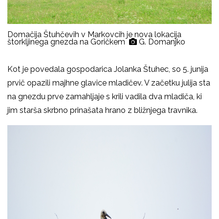
Domačija Štuhčevih v Markovcih je nova lokacija
štorkljinega gnezda na Goričkem
G. Domanjko
Kot je povedala gospodarica Jolanka Štuhec, so 5. junija
prvič opazili majhne glavice mladičev. V začetku julija sta
na gnezdu prve zamahljaje s krili vadila dva mladiča, ki
jim starša skrbno prinašata hrano z bližnjega travnika.