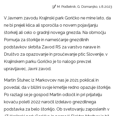
M. Podletnik, G. Domanjko, 1.8.2023
V Javnem zavodu Krajinski park Goričko ne mine leto, da
ne bi prejeli klica ali sporočila o novem pojavljanju
štorkelj ali celo o gradnji novega gnezda. Na območju
Pomurja za štorklje in nameščanje gnezdilnih
podstavkov skrbita Zavod RS za varstvo narave in
Društvo za opazovanje in proučevanje ptic Slovenije, v
Krajinskem parku Goričko je to nalogo prevzel
upravljavec, Javni zavod.
Martin Štuhec iz Markovcev nas je 2021 poklical in
povedal, da v bližini svoje kmetije redno opazuje štorklje.
Po razlagi se je gospod Martin odločil in pri prijatelju
kovaču poleti 2022 naročil izdelavo gnezdilnega
podstavka za belo štorkljo. Ob svetovanju zaposlenih v