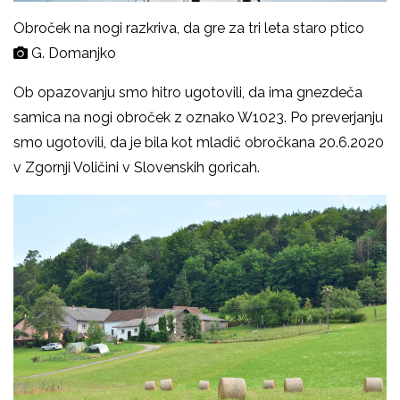
Obroček na nogi razkriva, da gre za tri leta staro ptico
G. Domanjko
Ob opazovanju smo hitro ugotovili, da ima gnezdeča
samica na nogi obroček z oznako W1023. Po preverjanju
smo ugotovili, da je bila kot mladič obročkana 20.6.2020
v Zgornji Voličini v Slovenskih goricah.