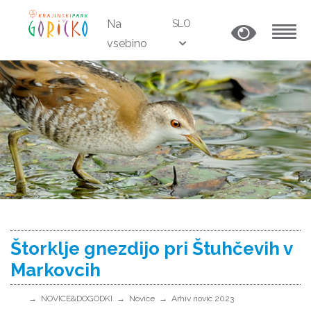
Na
SLO
vsebino
MENU
Štorklje gnezdijo pri Štuhčevih v
Markovcih
NOVICE&DOGODKI
Novice
Arhiv novic 2023