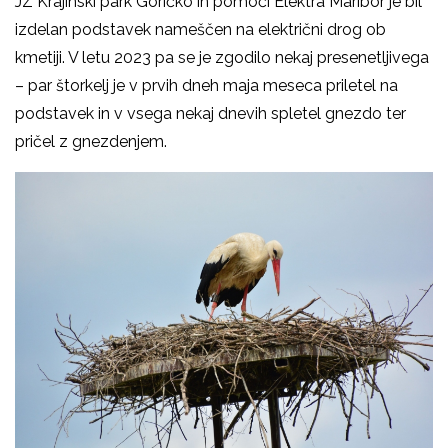
JZ Krajinski park Goričko in pomoči Elektra Maribor je bil
izdelan podstavek nameščen na električni drog ob
kmetiji. V letu 2023 pa se je zgodilo nekaj presenetljivega
– par štorkelj je v prvih dneh maja meseca priletel na
podstavek in v vsega nekaj dnevih spletel gnezdo ter
pričel z gnezdenjem.