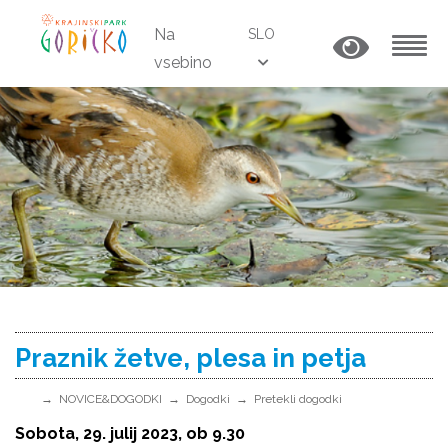
Na
SLO
vsebino
MENU
Praznik žetve, plesa in petja
NOVICE&DOGODKI
Dogodki
Pretekli dogodki
Sobota, 29. julij 2023, ob 9.30