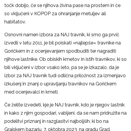
točk dobijo, če se njihova živina pase na prostem in če
so vključeni v KOPOP za ohranjanje metuljev ali
habitatov.
Osnovni namen izbora za NAJ travnik, ki smo ga prvič
izvedli v letu 2011, je bil poiskati »najlepše« travnike na
Goričkem in z ocenjevanjem spodbuditi ter nagraditi
njihove lastnike. Ob obiskih kmetov in istih travnikov, ki so
bili vključeni v izbor vsako leto, pa se je izkazalo, da je
izbor za NAJ travnik tudi odlična priložnost za izmenjavo
izkušenj in znanj o upravljanju travnikov na Goričkem
med ocenjevalci in kmeti.
Če želite izvedeti, kje je NAJ travnik, kdo je njegov lastnik
in kako z njim gospodari, vabljeni, da se nam pridružite na
podelitvi priznanj in razglasitvi najboljših, ki bo na
Grajskem bazarju, 7. oktobra 2023, na gradu Grad.