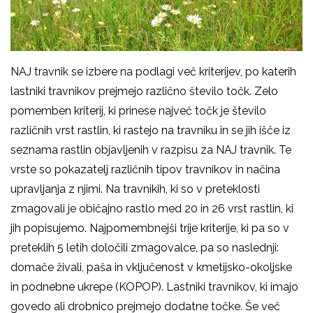
NAJ travnik se izbere na podlagi več kriterijev, po katerih
lastniki travnikov prejmejo različno število točk. Zelo
pomemben kriterij, ki prinese največ točk je število
različnih vrst rastlin, ki rastejo na travniku in se jih išče iz
seznama rastlin objavljenih v razpisu za NAJ travnik. Te
vrste so pokazatelj različnih tipov travnikov in načina
upravljanja z njimi. Na travnikih, ki so v preteklosti
zmagovali je običajno rastlo med 20 in 26 vrst rastlin, ki
jih popisujemo. Najpomembnejši trije kriterije, ki pa so v
preteklih 5 letih določili zmagovalce, pa so naslednji:
domače živali, paša in vključenost v kmetijsko-okoljske
in podnebne ukrepe (KOPOP). Lastniki travnikov, ki imajo
govedo ali drobnico prejmejo dodatne točke. Še več