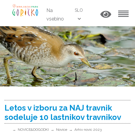
Na
SLO
vsebino
MENU
Letos v izboru za NAJ travnik
sodeluje 10 lastnikov travnikov
NOVICE&DOGODKI
Novice
Arhiv novic 2023