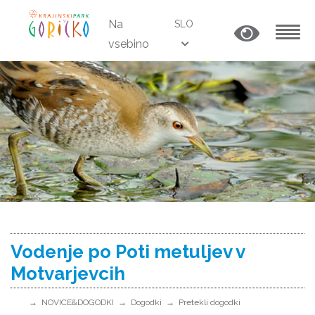
Na
SLO
vsebino
MENU
Vodenje po Poti metuljev v
Motvarjevcih
NOVICE&DOGODKI
Dogodki
Pretekli dogodki