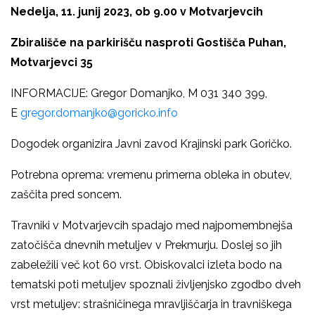
Nedelja, 11. junij 2023, ob 9.00 v Motvarjevcih
Zbirališče na parkirišču nasproti Gostišča Puhan,
Motvarjevci 35
INFORMACIJE: Gregor Domanjko, M 031 340 399,
E
gregor.domanjko@goricko.info
Dogodek organizira Javni zavod Krajinski park Goričko.
Potrebna oprema: vremenu primerna obleka in obutev,
zaščita pred soncem.
Travniki v Motvarjevcih spadajo med najpomembnejša
zatočišča dnevnih metuljev v Prekmurju. Doslej so jih
zabeležili več kot 60 vrst. Obiskovalci izleta bodo na
tematski poti metuljev spoznali življenjsko zgodbo dveh
vrst metuljev: strašničinega mravljiščarja in travniškega