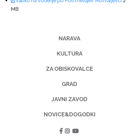
Vabilo na vodenje po Poti metujev Motvarjevci
2
MB
NARAVA
KULTURA
ZA OBISKOVALCE
GRAD
JAVNI ZAVOD
NOVICE&DOGODKI