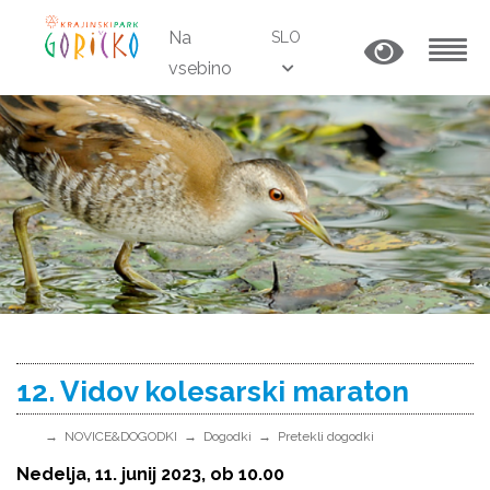
Na
SLO
vsebino
MENU
12. Vidov kolesarski maraton
NOVICE&DOGODKI
Dogodki
Pretekli dogodki
Nedelja, 11. junij 2023, ob 10.00