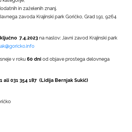
 kategorije,
dodatnih in zaželenih znanj.
 Javnega zavoda Krajinski park Goričko, Grad 191, 9264
vključno 7.4.2023
na naslov: Javni zavod Krajinski park
njak@goricko.info
asneje v roku
60 dni
od objave prostega delovnega
1 ali 031 354 187 (Lidija Bernjak Sukič)
oričko