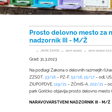
Prosto delovno mesto za n
nadzornik III - M/Ž
JAVNI ZAVOD
Javni razpisi
Javni razpisi 202
Grad; 31.3.2023
Na podlagi Zakona o delovnih razmerjih (Uradn
ZZSDT,
33/16
– PZ-F,
52/16
,
15/17
– odl. US
ZIUPOPDVE,
119/21
– ZČmIS-A,
202/21
– od
park Goričko objavlja prosto delovno mesto 
NARAVOVARSTVENI NADZORNIK III - M/Ž