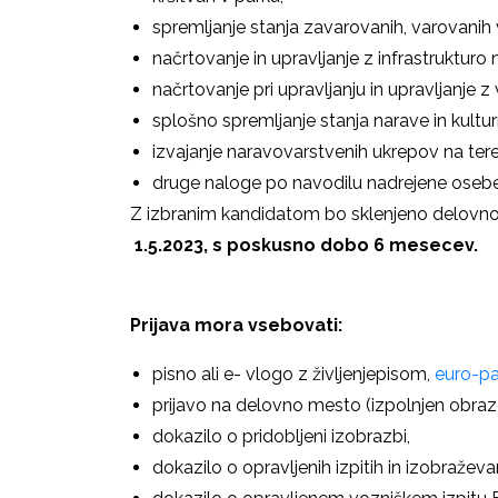
spremljanje stanja zavarovanih, varovanih v
načrtovanje in upravljanje z infrastruktu
načrtovanje pri upravljanju in upravljanje z
splošno spremljanje stanja narave in kulturn
izvajanje naravovarstvenih ukrepov na ter
druge naloge po navodilu nadrejene osebe
Z izbranim kandidatom bo sklenjeno delovno
1.5.2023, s poskusno dobo 6 mesecev.
Prijava mora vsebovati:
pisno ali e- vlogo z življenjepisom,
euro-p
prijavo na delovno mesto (izpolnjen obrazec
dokazilo o pridobljeni izobrazbi,
dokazilo o opravljenih izpitih in izobraževan