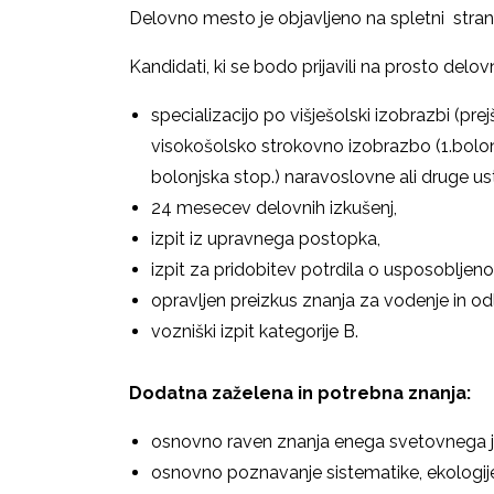
Delovno mesto je objavljeno na spletni stran
Kandidati, ki se bodo prijavili na prosto del
specializacijo po višješolski izobrazbi (pre
visokošolsko strokovno izobrazbo (1.bolonj
bolonjska stop.) naravoslovne ali druge us
24 mesecev delovnih izkušenj,
izpit iz upravnega postopka,
izpit za pridobitev potrdila o usposoblje
opravljen preizkus znanja za vodenje in 
vozniški izpit kategorije B.
Dodatna zaželena in potrebna znanja:
osnovno raven znanja enega svetovnega jez
osnovno poznavanje sistematike, ekologije