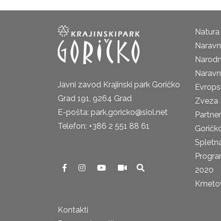
Natura
Naravni
Narodn
Naravn
Javni zavod Krajinski park Goričko
Evrops
Grad 191, 9264 Grad
Zveza 
E-pošta: park.goricko@siol.net
Partne
Telefon: +386 2 551 88 61
Goričk
Spletna
Progra
2020
Kmetova
Kontakti