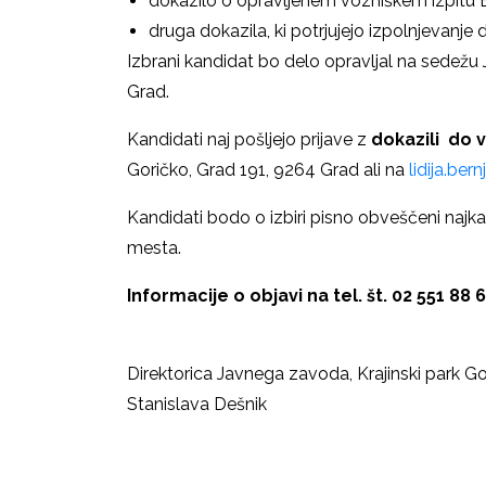
dokazilo o opravljenem vozniškem izpitu B
druga dokazila, ki potrjujejo izpolnjevanje 
Izbrani kandidat bo delo opravljal na sedežu
Grad.
Kandidati naj pošljejo prijave z
dokazili do 
Goričko, Grad 191, 9264 Grad ali na
lidija.ber
Kandidati bodo o izbiri pisno obveščeni najk
mesta.
Informacije o objavi na tel. št. 02 551 88 6
Direktorica Javnega zavoda, Krajinski park G
Stanislava Dešnik