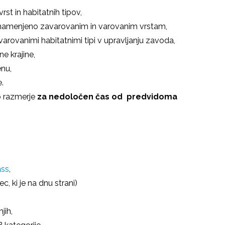
rst in habitatnih tipov,
ro namenjeno zavarovanim in varovanim vrstam,
 varovanimi habitatnimi tipi v upravljanju zavoda,
e krajine,
enu,
.
 razmerje
za nedoločen čas od predvidoma
ass
,
, ki je na dnu strani)
jih,