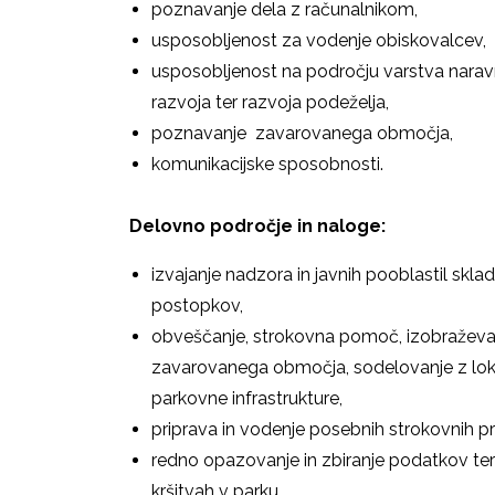
poznavanje dela z računalnikom,
usposobljenost za vodenje obiskovalcev,
usposobljenost na področju varstva naravn
razvoja ter razvoja podeželja,
poznavanje zavarovanega območja,
komunikacijske sposobnosti.
Delovno področje in naloge:
izvajanje nadzora in javnih pooblastil skl
postopkov,
obveščanje, strokovna pomoč, izobraževan
zavarovanega območja, sodelovanje z lokal
parkovne infrastrukture,
priprava in vodenje posebnih strokovnih p
redno opazovanje in zbiranje podatkov ter p
kršitvah v parku,