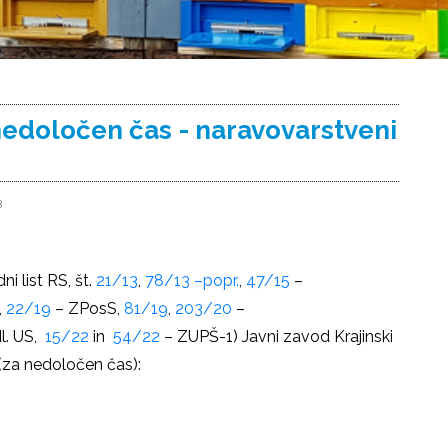
edoločen čas - naravovarstveni
3
i list RS, št.
21/13
,
78/13 –popr.
,
47/15
–
,
22/19
– ZPosS,
81/19
,
203/20
–
l. US,
15/22
in
54/22
– ZUPŠ-1) Javni zavod Krajinski
(za nedoločen čas):