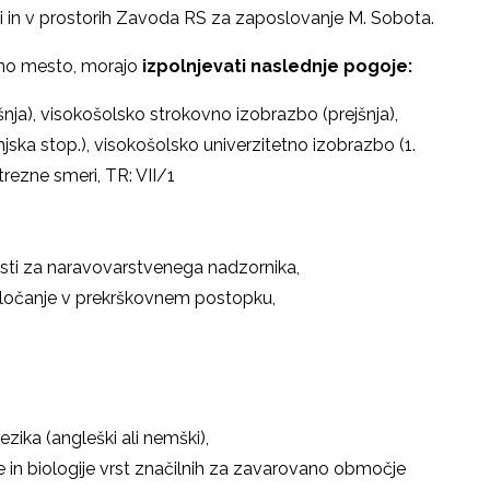
i in v prostorih Zavoda RS za zaposlovanje M. Sobota.
ovno mesto, morajo
izpolnjevati naslednje pogoje:
jšnja), visokošolsko strokovno izobrazbo (prejšnja),
ska stop.), visokošolsko univerzitetno izobrazbo (1.
trezne smeri, TR: VII/1
nosti za naravovarstvenega nadzornika,
odločanje v prekrškovnem postopku,
ika (angleški ali nemški),
 in biologije vrst značilnih za zavarovano območje