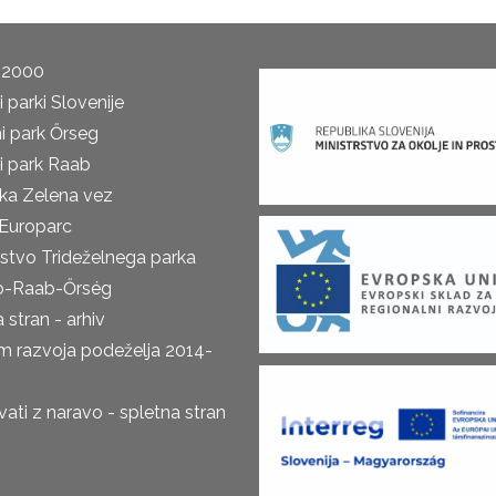
 2000
 parki Slovenije
i park Őrseg
i park Raab
ka Zelena vez
Europarc
rstvo Trideželnega parka
o-Raab-Őrség
 stran - arhiv
m razvoja podeželja 2014-
ti z naravo - spletna stran