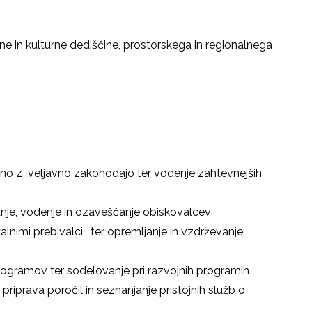
e in kulturne dediščine, prostorskega in regionalnega
adno z veljavno zakonodajo ter vodenje zahtevnejših
je, vodenje in ozaveščanje obiskovalcev
nimi prebivalci, ter opremljanje in vzdrževanje
rogramov ter sodelovanje pri razvojnih programih
riprava poročil in seznanjanje pristojnih služb o