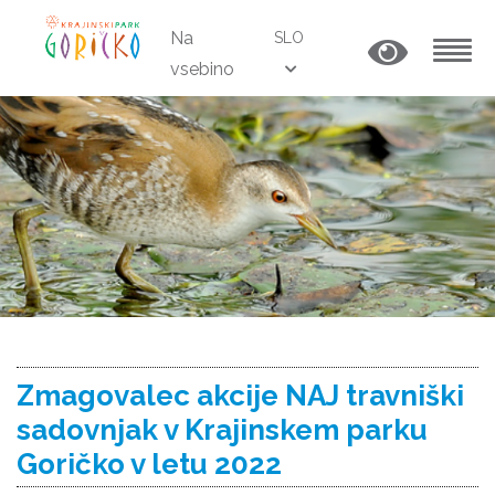
Na
SLO
vsebino
MENU
Zmagovalec akcije NAJ travniški
sadovnjak v Krajinskem parku
Goričko v letu 2022