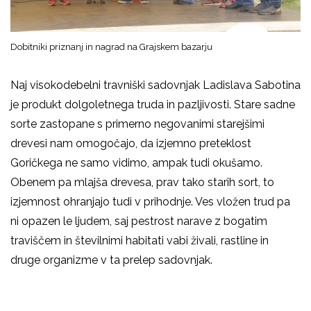
Dobitniki priznanj in nagrad na Grajskem bazarju
Naj visokodebelni travniški sadovnjak Ladislava Sabotina
je produkt dolgoletnega truda in pazljivosti. Stare sadne
sorte zastopane s primerno negovanimi starejšimi
drevesi nam omogočajo, da izjemno preteklost
Goričkega ne samo vidimo, ampak tudi okušamo.
Obenem pa mlajša drevesa, prav tako starih sort, to
izjemnost ohranjajo tudi v prihodnje. Ves vložen trud pa
ni opazen le ljudem, saj pestrost narave z bogatim
traviščem in številnimi habitati vabi živali, rastline in
druge organizme v ta prelep sadovnjak.