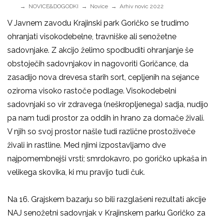
NOVICE&DOGODKI
Novice
Arhiv novic 2022
V Javnem zavodu Krajinski park Goričko se trudimo
ohranjati visokodebelne, travniške ali senožetne
sadovnjake. Z akcijo želimo spodbuditi ohranjanje še
obstoječih sadovnjakov in nagovoriti Goričance, da
zasadijo nova drevesa starih sort, cepljenih na sejance
oziroma visoko rastoče podlage. Visokodebelni
sadovnjaki so vir zdravega (neškropljenega) sadja, nudijo
pa nam tudi prostor za oddih in hrano za domače živali.
V njih so svoj prostor našle tudi različne prostoživeče
živali in rastline. Med njimi izpostavljamo dve
najpomembnejši vrsti; smrdokavro, po goričko upkaša in
velikega skovika, ki mu pravijo tudi čuk.
Na 16. Grajskem bazarju so bili razglašeni rezultati akcije
NAJ senožetni sadovnjak v Krajinskem parku Goričko za