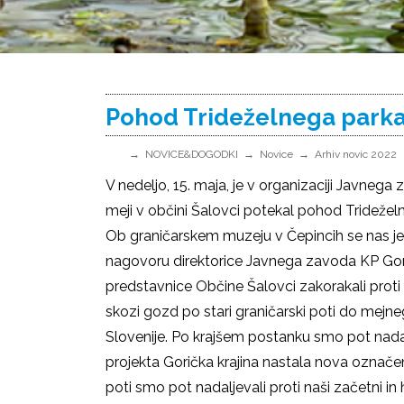
Pohod Trideželnega park
NOVICE&DOGODKI
Novice
Arhiv novic 2022
V nedeljo, 15. maja, je v organizaciji Javneg
meji v občini Šalovci potekal pohod Trideže
Ob graničarskem muzeju v Čepincih se nas j
nagovoru direktorice Javnega zavoda KP Gor
predstavnice Občine Šalovci zakorakali prot
skozi gozd po stari graničarski poti do mejn
Slovenije. Po krajšem postanku smo pot nadal
projekta Gorička krajina nastala nova označe
poti smo pot nadaljevali proti naši začetni in