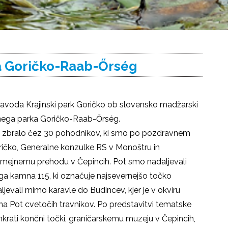
a Goričko-Raab-Őrség
a zavoda Krajinski park Goričko ob slovensko madžarski
lnega parka Goričko-Raab-Őrség.
e zbralo čez 30 pohodnikov, ki smo po pozdravnem
ičko, Generalne konzulke RS v Monoštru in
i mejnemu prehodu v Čepincih. Pot smo nadaljevali
ega kamna 115, ki označuje najsevernejšo točko
jevali mimo karavle do Budincev, kjer je v okviru
na Pot cvetočih travnikov. Po predstavitvi tematske
 hkrati končni točki, graničarskemu muzeju v Čepincih,