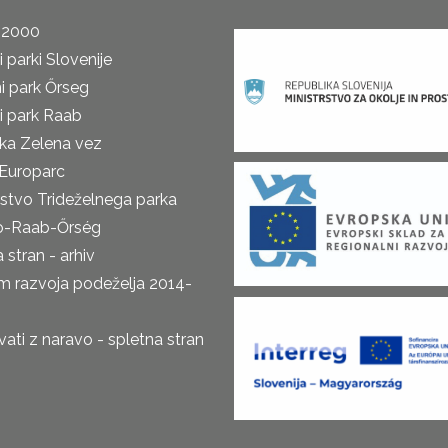
 2000
 parki Slovenije
i park Őrseg
i park Raab
ka Zelena vez
Europarc
rstvo Trideželnega parka
o-Raab-Őrség
 stran - arhiv
m razvoja podeželja 2014-
ti z naravo - spletna stran