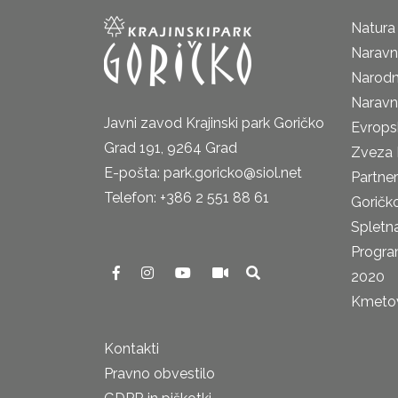
Natura
Naravni
Narodn
Naravn
Javni zavod Krajinski park Goričko
Evrops
Grad 191, 9264 Grad
Zveza 
E-pošta: park.goricko@siol.net
Partne
Telefon: +386 2 551 88 61
Goričk
Spletna
Progra
2020
Kmetova
Kontakti
Pravno obvestilo