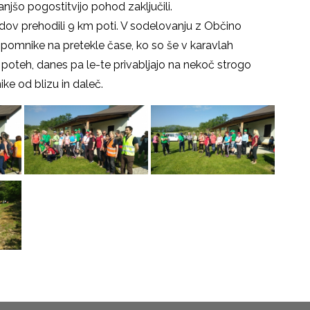
jšo pogostitvijo pohod zaključili.
ov prehodili 9 km poti. V sodelovanju z Občino
 pomnike na pretekle čase, ko so še v karavlah
kih poteh, danes pa le-te privabljajo na nekoč strogo
e od blizu in daleč.