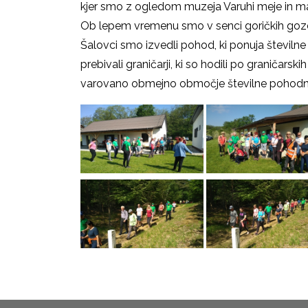
kjer smo z ogledom muzeja Varuhi meje in man
Ob lepem vremenu smo v senci goričkih gozd
Šalovci smo izvedli pohod, ki ponuja številne
prebivali graničarji, ki so hodili po graničars
varovano obmejno območje številne pohodnik