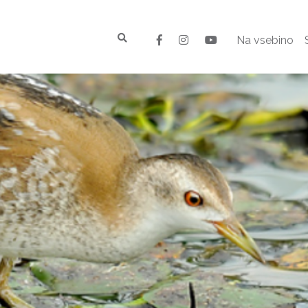
Na vsebino