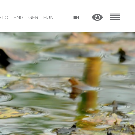
SLO
ENG
GER
HUN
MENU