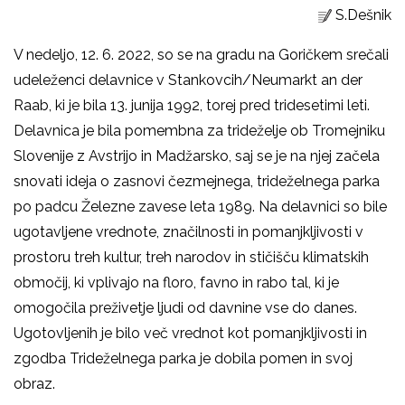
S.Dešnik
V nedeljo, 12. 6. 2022, so se na gradu na Goričkem srečali
udeleženci delavnice v Stankovcih/Neumarkt an der
Raab, ki je bila 13. junija 1992, torej pred tridesetimi leti.
Delavnica je bila pomembna za trideželje ob Tromejniku
Slovenije z Avstrijo in Madžarsko, saj se je na njej začela
snovati ideja o zasnovi čezmejnega, trideželnega parka
po padcu Železne zavese leta 1989. Na delavnici so bile
ugotavljene vrednote, značilnosti in pomanjkljivosti v
prostoru treh kultur, treh narodov in stičišču klimatskih
območij, ki vplivajo na floro, favno in rabo tal, ki je
omogočila preživetje ljudi od davnine vse do danes.
Ugotovljenih je bilo več vrednot kot pomanjkljivosti in
zgodba Trideželnega parka je dobila pomen in svoj
obraz.