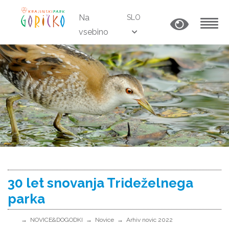
Na
SLO
vsebino
MENU
30 let snovanja Trideželnega
parka
NOVICE&DOGODKI
Novice
Arhiv novic 2022