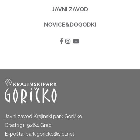
JAVNI ZAVOD
NOVICE&DOGODKI
Javni zavod Krajinski park Goričko
Grad 191, 9264 Grad
E-pošta: park.goricko@siol.net