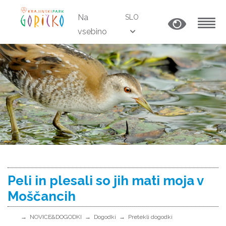
Na
SLO
vsebino
MENU
Peli in plesali so jih mati moja v
Moščancih
NOVICE&DOGODKI
Dogodki
Pretekli dogodki