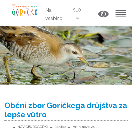
Na
SLO
vsebino
MENU
Občni zbor Goričkega drüjštva za
lepše vütro
NOVICE&DOGODKI
Novice
Arhiv novic 2022