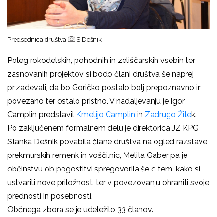
Predsednica društva
S.Dešnik
Poleg rokodelskih, pohodnih in zeliščarskih vsebin ter
zasnovanih projektov si bodo člani društva še naprej
prizadevali, da bo Goričko postalo bolj prepoznavno in
povezano ter ostalo pristno. V nadaljevanju je Igor
Camplin predstavil
Kmetijo Camplin
in
Zadrugo Žite
k.
Po zaključenem formalnem delu je direktorica JZ KPG
Stanka Dešnik povabila člane društva na ogled razstave
prekmurskih remenk in voščilnic, Melita Gaber pa je
občinstvu ob pogostitvi spregovorila še o tem, kako si
ustvariti nove priložnosti ter v povezovanju ohraniti svoje
prednosti in posebnosti.
Občnega zbora se je udeležilo 33 članov.