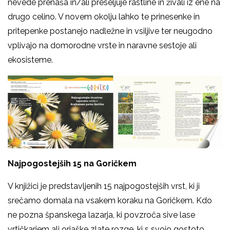
nevede prenaša in/ali preseljuje rastline in živali iz ene na
drugo celino. V novem okolju lahko te prinesenke in
pritepenke postanejo nadležne in vsiljive ter neugodno
vplivajo na domorodne vrste in naravne sestoje ali
ekosisteme.
Najpogostejših 15 na Goričkem
V knjižici je predstavljenih 15 najpogostejših vrst, ki ji
srečamo domala na vsakem koraku na Goričkem. Kdo
ne pozna španskega lazarja, ki povzroča sive lase
vrtičkarjem ali orjaške zlate rozge, ki s svojo gostoto