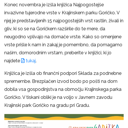
Konec novembra je izšla knjižica Najpogostejše
invazivne tujerodne vrste v Krajinskem parku Goričko. V
njej je predstavljenih 15 najpogostejših vrst rastlin, živali in
gliv, ki so se na Goričkem razširile do te mere, da
neugodno vplivajo na domače vrste. Kako so omenjene
vrste prišle k nam in zakaj je pomembno, da pomagamo
našim, domorodnim vrstam, preberite v knjižici, ki jo
najdete
tukaj
.
Knjižica je izšla ob finančni podpori Sklada za podnebne
spremembe. Brezplačen izvod bodo po pošti na dom
dobila vsa gospodinjstva na območju Krajinskega parka
Goričko. V tiskani obliki je na voljo v Javnem zavodu
Krajinski park Goričko na gradu pri Gradu.