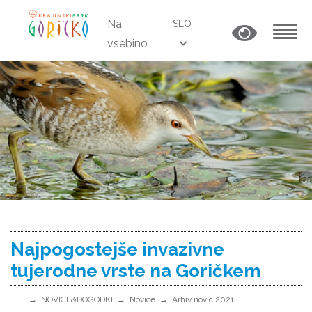
Na
SLO
vsebino
MENU
Najpogostejše invazivne
tujerodne vrste na Goričkem
NOVICE&DOGODKI
Novice
Arhiv novic 2021