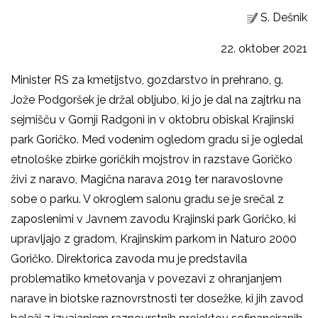
S. Dešnik
22. oktober 2021
Minister RS za kmetijstvo, gozdarstvo in prehrano, g.
Jože Podgoršek je držal obljubo, ki jo je dal na zajtrku na
sejmišču v Gornji Radgoni in v oktobru obiskal Krajinski
park Goričko. Med vodenim ogledom gradu si je ogledal
etnološke zbirke goričkih mojstrov in razstave Goričko
živi z naravo, Magična narava 2019 ter naravoslovne
sobe o parku. V okroglem salonu gradu se je srečal z
zaposlenimi v Javnem zavodu Krajinski park Goričko, ki
upravljajo z gradom, Krajinskim parkom in Naturo 2000
Goričko. Direktorica zavoda mu je predstavila
problematiko kmetovanja v povezavi z ohranjanjem
narave in biotske raznovrstnosti ter dosežke, ki jih zavod