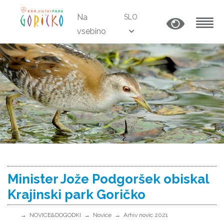
Na
SLO
vsebino
MENU
Minister Jože Podgoršek obiskal
Krajinski park Goričko
NOVICE&DOGODKI
Novice
Arhiv novic 2021