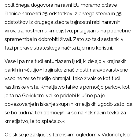
političnega dogovora na ravni EU moramo države
članice nameniti 25 odstotkov iz prvega stebra in 35
odstotkov iz drugega stebra trajnostni rabi naravnih
virov, trajnostnemu kmetijstvu, prilagajanju na podnebne
spremembe in dobrobiti živali. Zato so taki sestanki v
fazi priprave strateškega načrta izjemno koristni.
Veseli pa me tudi entuziazem ljudi, ki delajo v krajinskih
parkih in »čutijo« krajinske značilnosti, naravovarstvene
vsebine ter se trudijo ohranjati tako živalske kot tudi
rastlinske vrste. Kmetijstvo lahko s pomočjo parkov, kot
je ta na Goričkem, veliko pridobi ključno pa je
povezovanje in iskanje skupnih kmetijskih zgodb zato, da
se bo tudi na teh območjih, ki so na nek način težka za
kmetijstvo, le to splačalo.«
Obisk se je zaključil s terenskim ogledom v Vidoncih, kjer