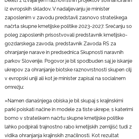
beleži z izvajanjem raznovrstnih projektov sofinanciranih
iz evropskih skladov. V nadaljevanju je minister
zaposlenim v zavodu predstavil zasnovo strateškega
načrta skupne kmetijske politike 2023-2027. Srečanju so
poleg zaposlenih prisostvovali predstavnik kmetijsko-
gozdarskega zavoda, predstavnik Zavoda RS za
ohranjanje narave in predsednica Skupnosti naravnih
parkov Slovenije. Pogovor je bil spodbuden saj je iskanje
ukrepov za ohranjanje biotske raznovrstnosti skupen cilj
v evropski uniji ali kot je minister zapisal na socialnem
omrežju:
»Namen današnjega obiska je bil skupaj s krajinskimi
parki poiskati načine in modele za tiste ukrepe, s katerimi
bomo v strateškem načrtu skupne kmetijske politike
lahko podpirali trajnostno rabo kmetijskih zemljišč tudi z
vidika ohranjanja krajinskih značilnosti. Kot rezultat