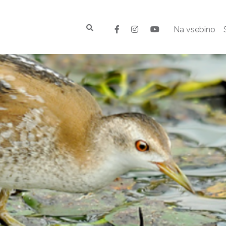
Na vsebino