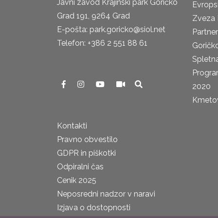
Javni zavod Krajinski park Goričko
Evrops
Grad 191, 9264 Grad
Zveza 
E-pošta: park.goricko@siol.net
Partne
Telefon: +386 2 551 88 61
Goričk
Spletna
Progra
2020
Kmetova
Kontakti
Pravno obvestilo
GDPR in piškotki
Odpiralni čas
Cenik 2025
Neposredni nadzor v naravi
Izjava o dostopnosti