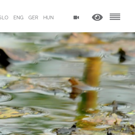
SLO
ENG
GER
HUN
MENU