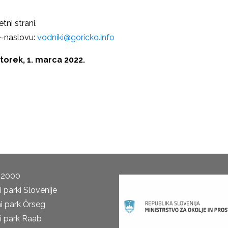
tni strani.
 e-naslovu:
vodniki@goricko.info
 torek, 1. marca 2022.
 2000
 parki Slovenije
i park Őrseg
i park Raab