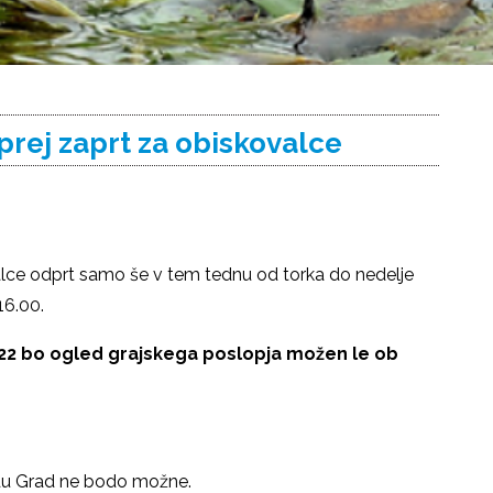
prej zaprt za obiskovalce
lce odprt samo še v tem tednu od torka do nedelje
16.00.
022 bo ogled grajskega poslopja možen le ob
du Grad ne bodo možne.