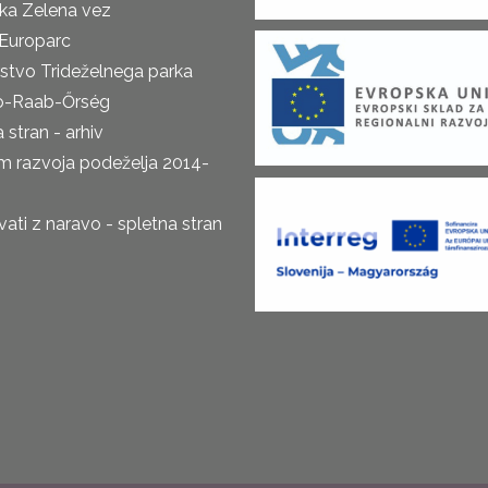
ka Zelena vez
Europarc
rstvo Trideželnega parka
o-Raab-Őrség
 stran - arhiv
m razvoja podeželja 2014-
ti z naravo - spletna stran