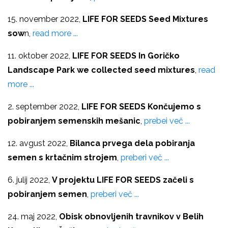
15. november 2022,
LIFE FOR SEEDS
Seed Mixtures
sow
n,
read more ...
11. oktober 2022,
LIFE FOR SEEDS
In Goričko
Landscape Park we collected seed mixtures
,
read
more ...
2. september 2022,
LIFE FOR SEEDS Končujemo s
pobiranjem semenskih mešanic
,
prebei več ...
12. avgust 2022,
Bilanca prvega dela pobiranja
semen s krtačnim strojem
,
preberi več ...
6. julij 2022,
V projektu LIFE FOR SEEDS začeli s
pobiranjem semen
,
preberi več ...
24. maj 2022,
Obisk obnovljenih travnikov v Belih