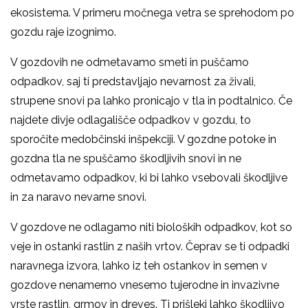
ekosistema. V primeru močnega vetra se sprehodom po
gozdu raje izognimo.
V gozdovih ne odmetavamo smeti in puščamo
odpadkov, saj ti predstavljajo nevarnost za živali,
strupene snovi pa lahko pronicajo v tla in podtalnico. Če
najdete divje odlagališče odpadkov v gozdu, to
sporočite medobčinski inšpekciji. V gozdne potoke in
gozdna tla ne spuščamo škodljivih snovi in ne
odmetavamo odpadkov, ki bi lahko vsebovali škodljive
in za naravo nevarne snovi.
V gozdove ne odlagamo niti bioloških odpadkov, kot so
veje in ostanki rastlin z naših vrtov. Čeprav se ti odpadki
naravnega izvora, lahko iz teh ostankov in semen v
gozdove nenamerno vnesemo tujerodne in invazivne
vrste rastlin, grmov in dreves. Ti prišleki lahko škodljivo