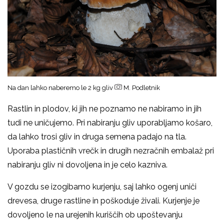
Na dan lahko naberemo le 2 kg gliv
M. Podletnik
Rastlin in plodov, ki jih ne poznamo ne nabiramo in jih
tudi ne uničujemo. Pri nabiranju gliv uporabljamo košaro,
da lahko trosi gliv in druga semena padajo na tla.
Uporaba plastičnih vrečk in drugih nezračnih embalaž pri
nabiranju gliv ni dovoljena in je celo kazniva.
V gozdu se izogibamo kurjenju, saj lahko ogenj uniči
drevesa, druge rastline in poškoduje živali. Kurjenje je
dovoljeno le na urejenih kuriščih ob upoštevanju