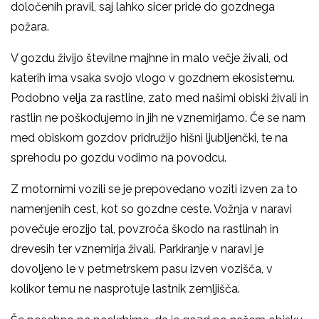
določenih pravil, saj lahko sicer pride do gozdnega
požara.
V gozdu živijo številne majhne in malo večje živali, od
katerih ima vsaka svojo vlogo v gozdnem ekosistemu.
Podobno velja za rastline, zato med našimi obiski živali in
rastlin ne poškodujemo in jih ne vznemirjamo. Če se nam
med obiskom gozdov pridružijo hišni ljubljenčki, te na
sprehodu po gozdu vodimo na povodcu.
Z motornimi vozili se je prepovedano voziti izven za to
namenjenih cest, kot so gozdne ceste. Vožnja v naravi
povečuje erozijo tal, povzroča škodo na rastlinah in
drevesih ter vznemirja živali. Parkiranje v naravi je
dovoljeno le v petmetrskem pasu izven vozišča, v
kolikor temu ne nasprotuje lastnik zemljišča.