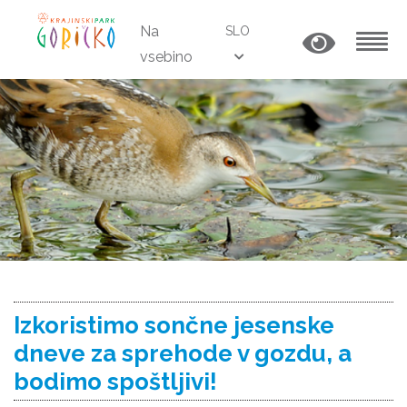
Na
SLO
vsebino
MENU
Izkoristimo sončne jesenske
dneve za sprehode v gozdu, a
bodimo spoštljivi!