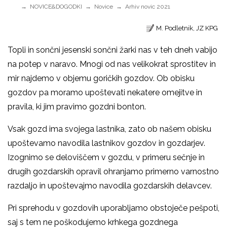
NOVICE&DOGODKI
Novice
Arhiv novic 2021
M. Podletnik, JZ KPG
Topli in sončni jesenski sončni žarki nas v teh dneh vabijo
na potep v naravo. Mnogi od nas velikokrat sprostitev in
mir najdemo v objemu goričkih gozdov. Ob obisku
gozdov pa moramo upoštevati nekatere omejitve in
pravila, ki jim pravimo gozdni bonton.
Vsak gozd ima svojega lastnika, zato ob našem obisku
upoštevamo navodila lastnikov gozdov in gozdarjev.
Izognimo se deloviščem v gozdu, v primeru sečnje in
drugih gozdarskih opravil ohranjamo primerno varnostno
razdaljo in upoštevajmo navodila gozdarskih delavcev.
Pri sprehodu v gozdovih uporabljamo obstoječe pešpoti,
saj s tem ne poškodujemo krhkega gozdnega