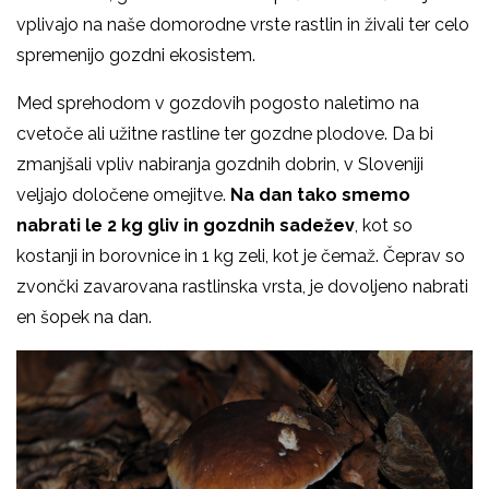
vplivajo na naše domorodne vrste rastlin in živali ter celo
spremenijo gozdni ekosistem.
Med sprehodom v gozdovih pogosto naletimo na
cvetoče ali užitne rastline ter gozdne plodove. Da bi
zmanjšali vpliv nabiranja gozdnih dobrin, v Sloveniji
veljajo določene omejitve.
Na dan tako smemo
nabrati le 2 kg gliv in gozdnih sadežev
, kot so
kostanji in borovnice in 1 kg zeli, kot je čemaž. Čeprav so
zvončki zavarovana rastlinska vrsta, je dovoljeno nabrati
en šopek na dan.