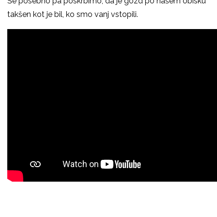
Še posebno pa poskrbimo, da je gozd po našem obisku
takšen kot je bil, ko smo vanj vstopili.